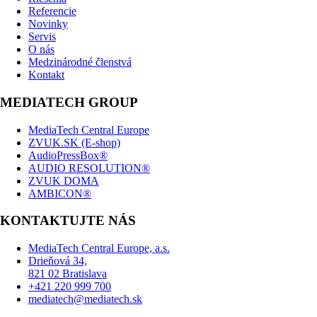
Referencie
Novinky
Servis
O nás
Medzinárodné členstvá
Kontakt
MEDIATECH GROUP
MediaTech Central Europe
ZVUK.SK (E-shop)
AudioPressBox®
AUDIO RESOLUTION®
ZVUK DOMA
AMBICON®
KONTAKTUJTE NÁS
MediaTech Central Europe, a.s.
Drieňová 34,
821 02 Bratislava
+421 220 999 700
mediatech@mediatech.sk