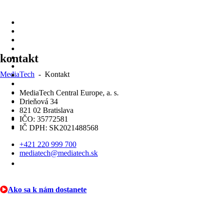
Skip
to
content
kontakt
MediaTech
-
Kontakt
MediaTech Central Europe, a. s.
Drieňová 34
821 02 Bratislava
IČO: 35772581
IČ DPH: SK2021488568
+421 220 999 700
mediatech@mediatech.sk
Ako sa k nám dostanete