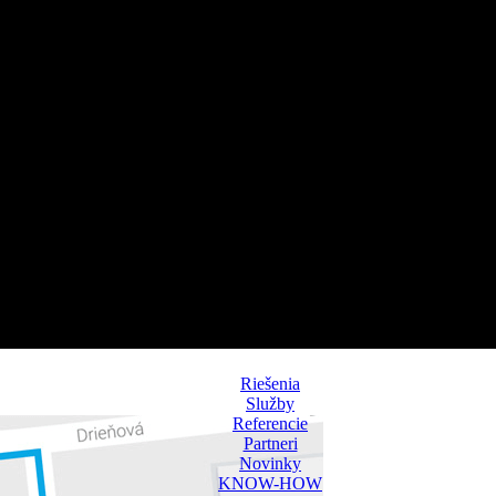
Riešenia
Služby
Referencie
Partneri
Novinky
KNOW-HOW