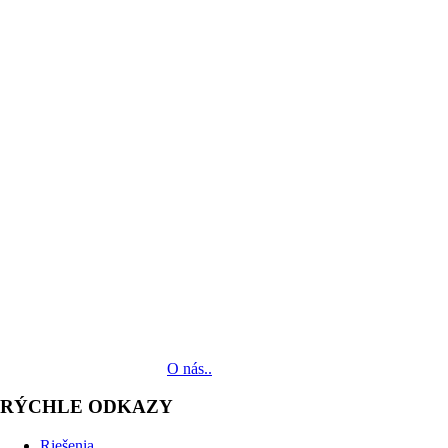
MediaTech je popredným systémovým integrátorom profesionálnych aud
zariadení až po realizáciu.
O nás..
RÝCHLE ODKAZY
Riešenia