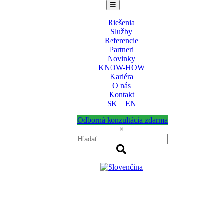
Riešenia
Služby
Referencie
Partneri
Novinky
KNOW-HOW
Kariéra
O nás
Kontakt
SK
EN
Odborná konzultácia zdarma
×