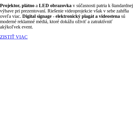
Projektor, plátno
a
LED obrazovka
v súčasnosti patria k štandardnej
výbave pri prezentovaní. Riešenie videoprojekcie však v sebe zahŕňa
oveľa viac.
Digital signage - elektronický plagát a videostena
sú
moderné reklamné médiá, ktoré dokážu oživiť a zatraktívniť
akýkoľvek event.
ZISTIŤ VIAC