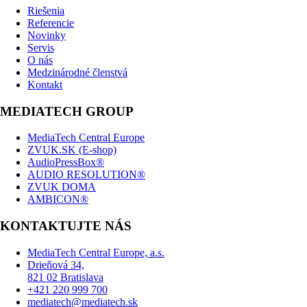
Riešenia
Referencie
Novinky
Servis
O nás
Medzinárodné členstvá
Kontakt
MEDIATECH GROUP
MediaTech Central Europe
ZVUK.SK (E-shop)
AudioPressBox®
AUDIO RESOLUTION®
ZVUK DOMA
AMBICON®
KONTAKTUJTE NÁS
MediaTech Central Europe, a.s.
Drieňová 34,
821 02 Bratislava
+421 220 999 700
mediatech@mediatech.sk