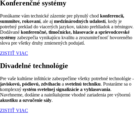
Konferenčné systémy
Ponúkame vám technické zázemie pre plynulý chod
konferencií,
summitov, rokovaní
, ale aj
medzinárodných udalostí
, kedy je
potrebný preklad do viacerých jazykov, takisto prehliadok a tréningov.
Dodávané
konferenčné, tlmočnícke, hlasovacie a sprievodcovské
systémy
zabezpečia vynikajúcu kvalitu a zrozumiteľnosť hovoreného
slova pre všetky druhy zmienených podujatí.
ZISTIŤ VIAC
Divadelné technológie
Pre vaše kultúrne inštitúcie zabezpečíme všetky potrebné technológie -
javiskovú, pódiovú, zdvíhaciu
a
svetelnú techniku
. Postaráme sa o
komplexný
systém svetelnej signalizácie a vyhlasovania
.
Navrhneme, dodáme a nainštalujeme vhodné zariadenia pre výbornú
akustiku a ozvučenie sály
.
ZISTIŤ VIAC