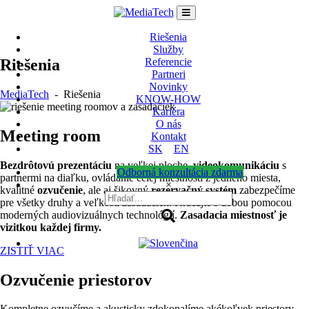
Skip
to
content
Riešenia
Služby
Riešenia
Referencie
Partneri
Novinky
MediaTech
-
Riešenia
KNOW-HOW
Kariéra
O nás
Meeting room
Kontakt
SK
EN
Bezdrôtovú prezentáciu
na veľkej ploche,
videokomunikáciu
s
Odborná konzultácia zdarma
partnermi na diaľku, ovládanie celej miestnosti z jedného miesta,
×
kvalitné
ozvučenie
, ale aj šikovný
rezervačný systém
zabezpečíme
pre všetky druhy a veľkosti zasadačiek. Kráčajte s dobou pomocou
moderných audiovizuálnych technológií.
Zasadacia miestnosť je
vizitkou každej firmy.
ZISTIŤ VIAC
Ozvučenie priestorov
Kompletne ozvučíme a akusticky zdokonalíme akékoľvek priestory.