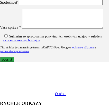
Spoločnosť
Vaša správa *
Súhlasím so spracovaním poskytnutých osobných údajov v súlade s
ochranou osobných údajov
Táto stránka je chránená systémom reCAPTCHA od Google s
ochranou súkromia
a
podmienkami používania
MediaTech je popredným systémovým integrátorom profesionálnych
audiovizuálnych technológií svetových výrobcov. Jeho poslaním je
prinášať klientom komplexné AV riešenia od návrhu projektu cez
dodávku zariadení až po realizáciu.
O nás..
RÝCHLE ODKAZY