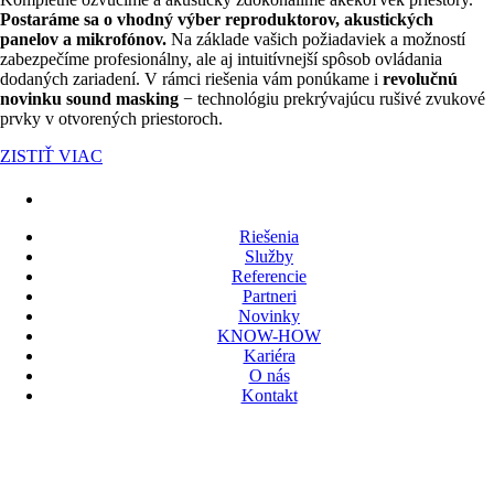
Postaráme sa o vhodný výber reproduktorov, akustických
panelov a mikrofónov.
Na základe vašich požiadaviek a možností
zabezpečíme profesionálny, ale aj intuitívnejší spôsob ovládania
dodaných zariadení. V rámci riešenia vám ponúkame i
revolučnú
novinku sound masking
− technológiu prekrývajúcu rušivé zvukové
prvky v otvorených priestoroch.
ZISTIŤ VIAC
Riešenia
Služby
Referencie
Partneri
Novinky
KNOW-HOW
Kariéra
O nás
Kontakt