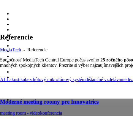
Skip
to
content
Referencie
MediaTech
-
Referencie
Spoločnosť MediaTech Central Europe počas svojho
25 ročného pôs
mnohých spokojných klientov. Prezrite si výber najzaujímavejších pro
ALL
akustika
bezdrôtový mikrofónový systém
dištančné vzdelávanie
div
Moderné meeting roomy pre Innovatrics
meeting room - videokonferencia