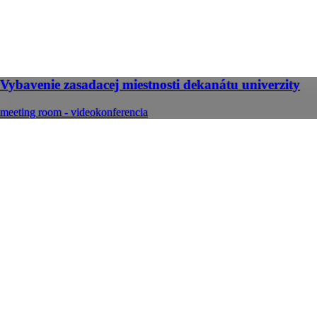
Vybavenie zasadacej miestnosti dekanátu univerzity
meeting room - videokonferencia