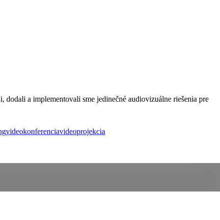
i, dodali a implementovali sme jedinečné audiovizuálne riešenia pre
ng
videokonferencia
videoprojekcia