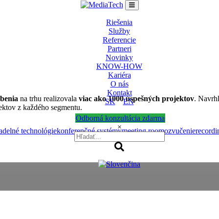
Riešenia
Služby
Referencie
Partneri
Novinky
KNOW-HOW
Kariéra
O nás
Kontakt
obenia
na trhu realizovala
viac ako
1000
úspešných projektov
. Navrhl
SK
EN
jektov z každého segmentu.
Odborná konzultácia zdarma
×
adelné technológie
konferenčné systémy
meeting room
ozvučenie
recordi