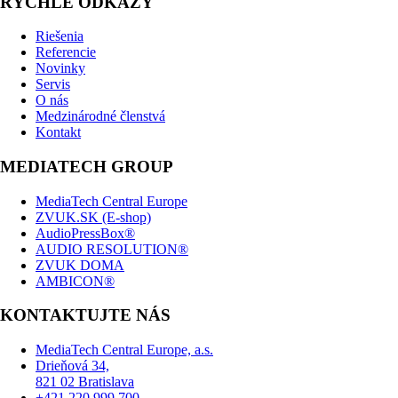
RÝCHLE ODKAZY
Riešenia
Referencie
Novinky
Servis
O nás
Medzinárodné členstvá
Kontakt
MEDIATECH GROUP
MediaTech Central Europe
ZVUK.SK (E-shop)
AudioPressBox®
AUDIO RESOLUTION®
ZVUK DOMA
AMBICON®
KONTAKTUJTE NÁS
MediaTech Central Europe, a.s.
Drieňová 34,
821 02 Bratislava
+421 220 999 700