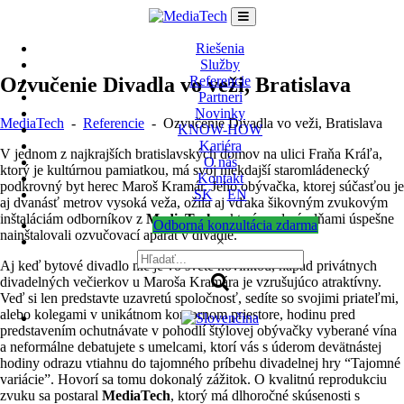
Skip
to
content
Riešenia
Služby
Ozvučenie Divadla vo veži, Bratislava
Referencie
Partneri
Novinky
MediaTech
-
Referencie
-
Ozvučenie Divadla vo veži, Bratislava
KNOW-HOW
Kariéra
V jednom z najkrajších bratislavských domov na ulici Fraňa Kráľa,
O nás
ktorý je kultúrnou pamiatkou, má svoj niekdajší staromládenecký
Kontakt
podkrovný byt herec Maroš Kramár. Jeho obývačka, ktorej súčasťou je
SK
EN
aj dvanásť metrov vysoká veža, ožila aj vďaka šikovným zvukovým
inštaláciám odborníkov z
MediaTechu
, ktorí pred pár dňami úspešne
Odborná konzultácia zdarma
nainštalovali ozvučovací aparát v divadle.
×
Aj keď bytové divadlo nie je vo svete novinkou, nápad privátnych
divadelných večierkov u Maroša Kramára je vzrušujúco atraktívny.
Veď si len predstavte uzavretú spoločnosť, sedíte so svojimi priateľmi,
alebo kolegami v unikátnom komornom priestore, hodinu pred
predstavením ochutnávate v pohodlí štýlovej obývačky vyberané vína
a neformálne debatujete s umelcami, ktorí vás s úderom devätnástej
hodiny odrazu vtiahnu do tajomného príbehu divadelnej hry “Tajomné
variácie”. Hovorí sa tomu dokonalý zážitok. O kvalitnú reprodukciu
zvuku sa postaral
MediaTech
, ktorý má dlhoročné skúsenosti s