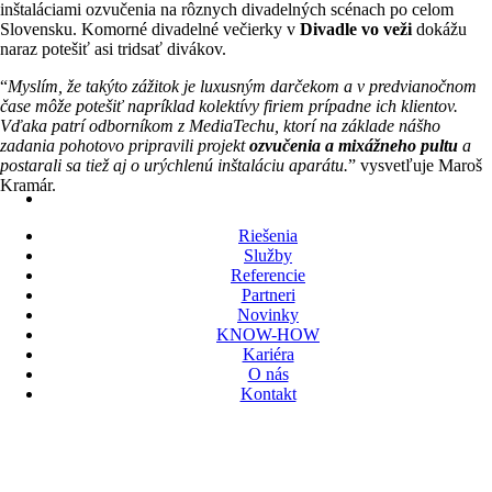
inštaláciami ozvučenia na rôznych divadelných scénach po celom
Slovensku. Komorné divadelné večierky v
Divadle vo veži
dokážu
naraz potešiť asi tridsať divákov.
“
Myslím, že takýto zážitok je luxusným darčekom a v predvianočnom
čase môže potešiť napríklad kolektívy firiem prípadne ich klientov.
Vďaka patrí odborníkom z MediaTechu, ktorí na základe nášho
zadania pohotovo pripravili projekt
ozvučenia a mixážneho pultu
a
postarali sa tiež aj o urýchlenú inštaláciu aparátu.
” vysvetľuje Maroš
Kramár.
Riešenia
Služby
Referencie
Partneri
Novinky
KNOW-HOW
Kariéra
O nás
Kontakt