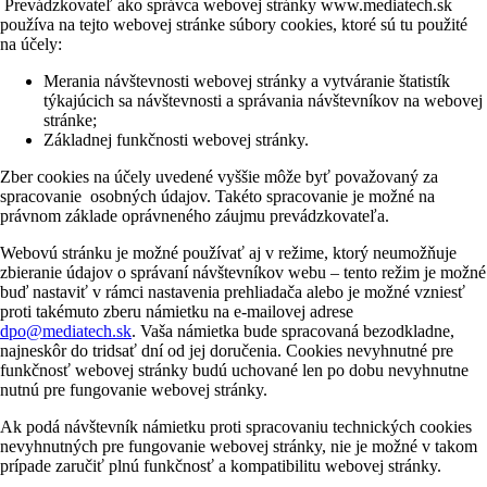
Prevádzkovateľ ako správca webovej stránky www.mediatech.sk
používa na tejto webovej stránke súbory cookies, ktoré sú tu použité
na účely:
Merania návštevnosti webovej stránky a vytváranie štatistík
týkajúcich sa návštevnosti a správania návštevníkov na webovej
stránke;
Základnej funkčnosti webovej stránky.
Zber cookies na účely uvedené vyššie môže byť považovaný za
spracovanie osobných údajov. Takéto spracovanie je možné na
právnom základe oprávneného záujmu prevádzkovateľa.
Webovú stránku je možné používať aj v režime, ktorý neumožňuje
zbieranie údajov o správaní návštevníkov webu – tento režim je možné
buď nastaviť v rámci nastavenia prehliadača alebo je možné vzniesť
proti takémuto zberu námietku na e-mailovej adrese
dpo@mediatech.sk
. Vaša námietka bude spracovaná bezodkladne,
najneskôr do tridsať dní od jej doručenia. Cookies nevyhnutné pre
funkčnosť webovej stránky budú uchované len po dobu nevyhnutne
nutnú pre fungovanie webovej stránky.
Ak podá návštevník námietku proti spracovaniu technických cookies
nevyhnutných pre fungovanie webovej stránky, nie je možné v takom
prípade zaručiť plnú funkčnosť a kompatibilitu webovej stránky.