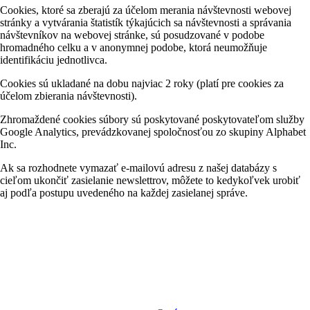
Cookies, ktoré sa zberajú za účelom merania návštevnosti webovej
stránky a vytvárania štatistík týkajúcich sa návštevnosti a správania
návštevníkov na webovej stránke, sú posudzované v podobe
hromadného celku a v anonymnej podobe, ktorá neumožňuje
identifikáciu jednotlivca.
Cookies sú ukladané na dobu najviac 2 roky (platí pre cookies za
účelom zbierania návštevnosti).
Zhromaždené cookies súbory sú poskytované poskytovateľom služby
Google Analytics, prevádzkovanej spoločnosťou zo skupiny Alphabet
Inc.
Ak sa rozhodnete vymazať e-mailovú adresu z našej databázy s
cieľom ukončiť zasielanie newslettrov, môžete to kedykoľvek urobiť
aj podľa postupu uvedeného na každej zasielanej správe.
MediaTech je popredným systémovým integrátorom profesionálnych
audiovizuálnych technológií svetových výrobcov. Jeho poslaním je
prinášať klientom komplexné AV riešenia od návrhu projektu cez