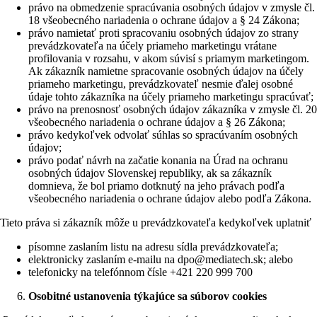
právo na obmedzenie spracúvania osobných údajov v zmysle čl.
18 všeobecného nariadenia o ochrane údajov a § 24 Zákona;
právo namietať proti spracovaniu osobných údajov zo strany
prevádzkovateľa na účely priameho marketingu vrátane
profilovania v rozsahu, v akom súvisí s priamym marketingom.
Ak zákazník namietne spracovanie osobných údajov na účely
priameho marketingu, prevádzkovateľ nesmie ďalej osobné
údaje tohto zákazníka na účely priameho marketingu spracúvať;
právo na prenosnosť osobných údajov zákazníka v zmysle čl. 20
všeobecného nariadenia o ochrane údajov a § 26 Zákona;
právo kedykoľvek odvolať súhlas so spracúvaním osobných
údajov;
právo podať návrh na začatie konania na Úrad na ochranu
osobných údajov Slovenskej republiky, ak sa zákazník
domnieva, že bol priamo dotknutý na jeho právach podľa
všeobecného nariadenia o ochrane údajov alebo podľa Zákona.
Tieto práva si zákazník môže u prevádzkovateľa kedykoľvek uplatniť
písomne zaslaním listu na adresu sídla prevádzkovateľa;
elektronicky zaslaním e-mailu na dpo@mediatech.sk; alebo
telefonicky na telefónnom čísle +421 220 999 700
Osobitné ustanovenia týkajúce sa súborov cookies