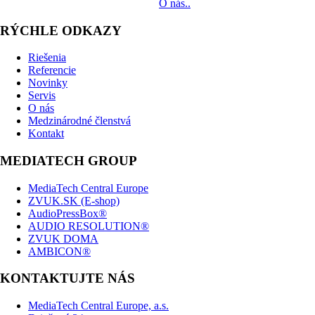
dodávku zariadení až po realizáciu.
O nás..
RÝCHLE ODKAZY
Riešenia
Referencie
Novinky
Servis
O nás
Medzinárodné členstvá
Kontakt
MEDIATECH GROUP
MediaTech Central Europe
ZVUK.SK (E-shop)
AudioPressBox®
AUDIO RESOLUTION®
ZVUK DOMA
AMBICON®
KONTAKTUJTE NÁS
MediaTech Central Europe, a.s.