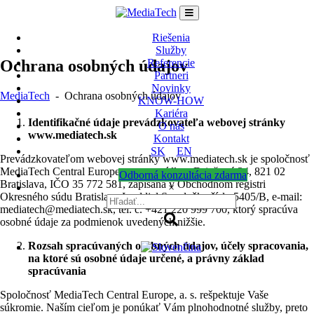
Skip
to
content
Riešenia
Služby
Ochrana osobných údajov
Referencie
Partneri
Novinky
MediaTech
-
Ochrana osobných údajov
KNOW-HOW
Kariéra
Identifikačné údaje prevádzkovateľa webovej stránky
O nás
www.mediatech.sk
Kontakt
SK
EN
Prevádzkovateľom webovej stránky www.mediatech.sk je spoločnosť
MediaTech Central Europe,
a. s.
, so sídlom Drieňová 34, 821 02
Odborná konzultácia zdarma
Bratislav
a, IČ
O 35 772 581, zapísaná v Obchodnom registri
×
Okresného súdu Bratislava I, oddiel Sa, vložka číslo 5405/B,
e-mail
:
mediatech@mediatech.sk, tel. č.
+421 220 999 700
, ktorý spracúva
osobné údaje za podmienok uvedených nižšie.
Rozsah spracúvaných osobných údajov, účely spracovania,
na ktoré sú osobné údaje určené, a právny základ
spracúvania
Spoločnosť MediaTech Central Europe, a. s. rešpektuje Vaše
súkromie. Naším cieľom je ponúkať Vám plnohodnotné služby, preto