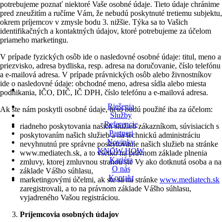
potrebujeme poznať niektoré Vaše osobné údaje. Tieto údaje chránime
pred zneužitím a ručíme Vám, že nebudú poskytnuté tretiemu subjektu,
okrem príjemcov v zmysle bodu 3. nižšie. Týka sa to Vašich
identifikačných a kontaktných údajov, ktoré potrebujeme za účelom
priameho marketingu.
V prípade fyzických osôb ide o nasledovné osobné údaje: titul, meno a
priezvisko, adresa bydliska, resp. adresa na doručovanie, číslo telefónu
a
e-mailová
adresa. V prípa
de prá
vnických os
ôb a
lebo živnostníkov
ide o nasledovné údaje: obchodné meno, adresa sídla alebo miesta
podnikania, IČO, DIČ, IČ DPH, číslo telefónu a
e-mailová
adresa.
Riešenia
Ak ste nám poskytli osobné údaje, tieto budú použité iba za účelom:
Služby
Referencie
riadneho poskytovania našich služieb zákazníkom, súvisiacich s
Partneri
poskytovaním našich služieb a na technickú administráciu
Novinky
nevyhnutnú pre správne poskytovanie našich služieb na stránke
KNOW-HOW
www.mediatech.sk, a to všetko na právnom základe plnenia
Kariéra
zmluvy, ktorej zmluvnou stranou ste Vy ako dotknutá osoba a na
O nás
základe Vášho súhlasu,
Kontakt
marketingovými účelmi, ak ste sa na stránke
www.mediatech.sk
zaregistrovali, a to na právnom základe Vášho súhlasu,
vyjadreného Vašou registráciou.
Príjemcovia osobných údajov