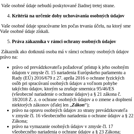
Vaše osobné údaje nebudú poskytované žiadnej tretej strane.
Kritériá na určenie doby uchovávania osobných údajov
Vaše osobné údaje spracúvame len počas trvania účelu, na ktorý sme
Vaše osobné údaje získali.
Práva zákazníka v rámci ochrany osobných údajov
Zákazník ako dotknutá osoba má v rámci ochrany osobných údajov
právo na:
právo od prevádzkovateľa požadovať prístup k jeho osobným
údajom v zmysle čl. 15 nariadenia Európskeho parlamentu a
Rady (EÚ) 2016/679 z 27. apríla 2016 o ochrane fyzických
osôb pri spracúvaní osobných údajov a voľnom pohybe
takýchto údajov, ktorým sa zrušuje smernica 95/46/ES
(všeobecné nariadenie o ochrane údajov) a § 21 zákona č.
18/2018 Z. z. o ochrane osobných údajov a o zmene a doplnení
niektorých zákonov (ďalej len „
Zákon
“);
právo na opravu osobných údajov zo strany prevádzkovateľa
v zmysle čl. 16 všeobecného nariadenia o ochrane údajov a § 22
Zákona;
právo na vymazanie osobných údajov v zmysle čl. 17
všeobecného nariadenia o ochrane údajov a § 23 Zákona;