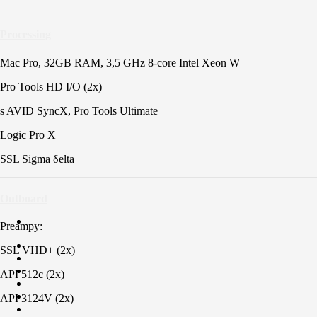
Processing
Mac Pro, 32GB RAM, 3,5 GHz 8-core Intel Xeon W
Pro Tools HD I/O (2x)
s AVID SyncX, Pro Tools Ultimate
Logic Pro X
SSL Sigma δelta
Outboard
Preampy:
SSL VHD+ (2x)
API 512c (2x)
API 3124V (2x)