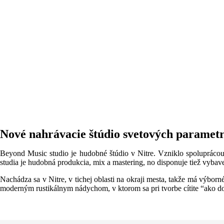
Nové nahrávacie štúdio svetových parametr
Beyond Music studio je hudobné štúdio v Nitre. Vzniklo spoluprá
studia je hudobná produkcia, mix a mastering, no disponuje tiež vyb
Nachádza sa v Nitre, v tichej oblasti na okraji mesta, takže má výborn
moderným rustikálnym nádychom, v ktorom sa pri tvorbe cítite “ako d