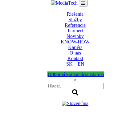
Riešenia
Služby
Referencie
Partneri
Novinky
KNOW-HOW
Kariéra
O nás
Kontakt
SK
EN
Odborná konzultácia zdarma
×