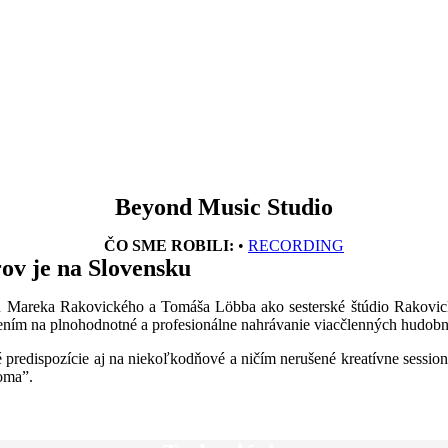
Beyond Music Studio
ČO SME ROBILI:
•
RECORDING
ov je na Slovensku
cou Mareka Rakovického a Tomáša Löbba ako sesterské štúdio Rakov
avením na plnohodnotné a profesionálne nahrávanie viacčlenných hudob
é predispozície aj na niekoľkodňové a ničím nerušené kreatívne session
oma”.