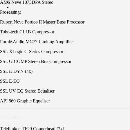
AMS Neve 1073DPA Stereo
Processing:
Rupert Neve Portico II Master Buss Processor
Tube-tech CL1B Compressor
Purple Audio MC77 Limiting Amplifier
SSL XLogic G Series Compressor
SSL G-COMP Stereo Bus Compressor
SSL E-DYN (4x)
SSL E-EQ
SSL UV EQ Stereo Equaliser
API 560 Graphic Equaliser
Mikrofóny
Telefunken TF29 Copperhead (2x)