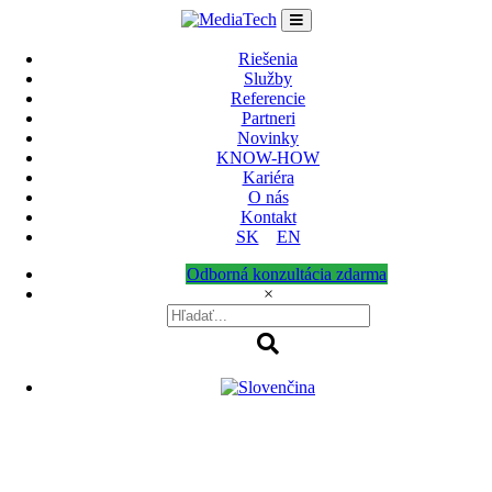
Skip
to
content
Riešenia
Služby
Referencie
Partneri
Novinky
KNOW-HOW
Kariéra
O nás
Kontakt
SK
EN
Odborná konzultácia zdarma
×