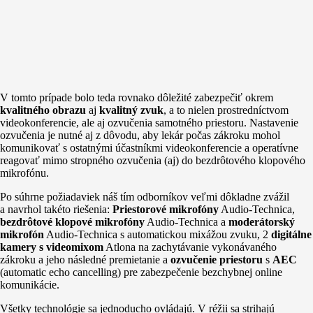
V tomto prípade bolo teda rovnako dôležité zabezpečiť okrem
kvalitného obrazu
aj
kvalitný zvuk
, a to nielen prostredníctvom
videokonferencie, ale aj ozvučenia samotného priestoru. Nastavenie
ozvučenia je nutné aj z dôvodu, aby lekár počas zákroku mohol
komunikovať s ostatnými účastníkmi videokonferencie a operatívne
reagovať mimo stropného ozvučenia (aj) do bezdrôtového klopového
mikrofónu.
Po súhrne požiadaviek náš tím odborníkov veľmi dôkladne zvážil
a navrhol takéto riešenia:
Priestorové mikrofóny
Audio-Technica,
bezdrôtové klopové mikrofóny
Audio-Technica a
moderátorský
mikrofón
Audio-Technica s automatickou mixážou zvuku, 2
digitálne
kamery s videomixom
Atlona na zachytávanie vykonávaného
zákroku a jeho následné premietanie a
ozvučenie priestoru
s
AEC
(automatic echo cancelling) pre zabezpečenie bezchybnej online
komunikácie.
Všetky technológie sa jednoducho ovládajú. V réžii sa strihajú