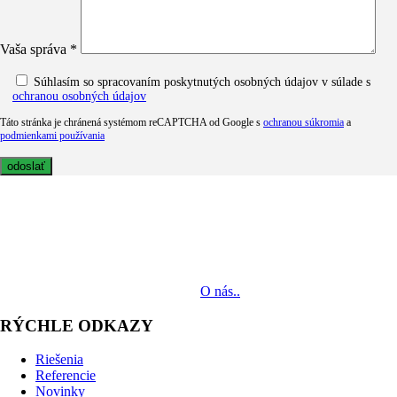
Vaša správa *
Súhlasím so spracovaním poskytnutých osobných údajov v súlade s
ochranou osobných údajov
Táto stránka je chránená systémom reCAPTCHA od Google s
ochranou súkromia
a
podmienkami používania
MediaTech je popredným systémovým integrátorom profesionálnych
audiovizuálnych technológií svetových výrobcov. Jeho poslaním je
prinášať klientom komplexné AV riešenia od návrhu projektu cez
dodávku zariadení až po realizáciu.
O nás..
RÝCHLE ODKAZY
Riešenia
Referencie
Novinky