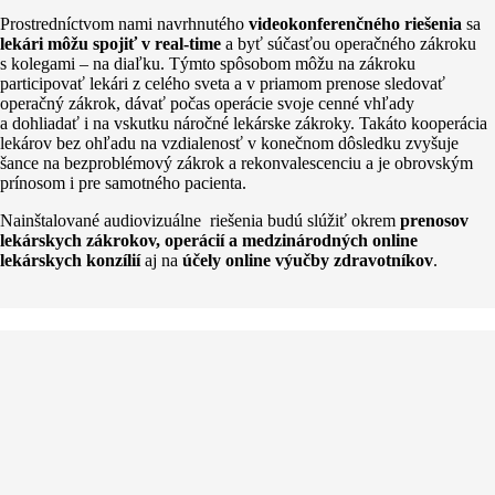
Prostredníctvom nami navrhnutého
videokonferenčného riešenia
sa
lekári môžu spojiť v real-time
a byť súčasťou operačného zákroku
s kolegami – na diaľku. Týmto spôsobom môžu na zákroku
participovať lekári z celého sveta a v priamom prenose sledovať
operačný zákrok, dávať počas operácie svoje cenné vhľady
a dohliadať i na vskutku náročné lekárske zákroky. Takáto kooperácia
lekárov bez ohľadu na vzdialenosť v konečnom dôsledku zvyšuje
šance na bezproblémový zákrok a rekonvalescenciu a je obrovským
prínosom i pre samotného pacienta.
Nainštalované audiovizuálne riešenia budú slúžiť okrem
prenosov
lekárskych zákrokov, operácií a medzinárodných online
lekárskych konzílií
aj na
účely online výučby zdravotníkov
.