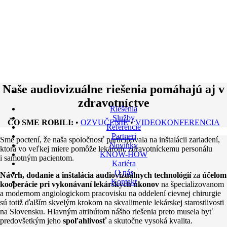
Naše audiovizuálne riešenia pomáhajú aj v
zdravotníctve
Riešenia
Služby
ČO SME ROBILI:
•
OZVUČENIE
•
VIDEOKONFERENCIA
Referencie
Partneri
Sme poctení, že naša spoločnosť participovala na inštalácii zariadení,
Novinky
ktorá vo veľkej miere pomôže lekárom, zdravotníckemu personálu
KNOW-HOW
i samotným pacientom.
Kariéra
O nás
Návrh, dodanie a inštalácia audiovizuálnych technológií
za
účelom
Kontakt
kooperácie pri vykonávaní lekárskych úkonov
na špecializovanom
a modernom angiologickom pracovisku na oddelení cievnej chirurgie
sú totiž ďalším skvelým krokom na skvalitnenie lekárskej starostlivosti
na Slovensku. Hlavným atribútom nášho riešenia preto musela byť
predovšetkým jeho
spoľahlivosť
a skutočne vysoká kvalita.