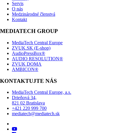
Servis
O nás
Medzinárodné členstvá
Kontakt
MEDIATECH GROUP
MediaTech Central Europe
ZVUK.SK (E-shop)
AudioPressBox®
AUDIO RESOLUTION®
ZVUK DOMA
AMBICON®
KONTAKTUJTE NÁS
MediaTech Central Europe, a.s.
Drieňová 34,
821 02 Bratislava
+421 220 999 700
mediatech@mediatech.sk