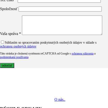
Spoločnosť
Vaša správa *
Súhlasím so spracovaním poskytnutých osobných údajov v súlade s
ochranou osobných údajov
Táto stránka je chránená systémom reCAPTCHA od Google s
ochranou súkromia
a
podmienkami používania
MediaTech je popredným systémovým integrátorom profesionálnych
audiovizuálnych technológií svetových výrobcov. Jeho poslaním je
prinášať klientom komplexné AV riešenia od návrhu projektu cez
dodávku zariadení až po realizáciu.
O nás..