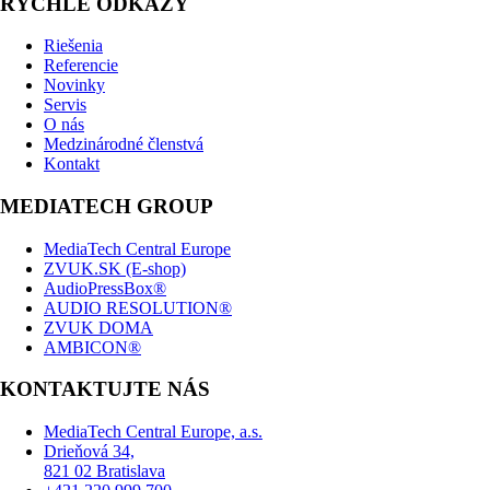
RÝCHLE ODKAZY
Riešenia
Referencie
Novinky
Servis
O nás
Medzinárodné členstvá
Kontakt
MEDIATECH GROUP
MediaTech Central Europe
ZVUK.SK (E-shop)
AudioPressBox®
AUDIO RESOLUTION®
ZVUK DOMA
AMBICON®
KONTAKTUJTE NÁS
MediaTech Central Europe, a.s.
Drieňová 34,
821 02 Bratislava