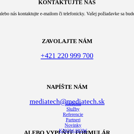
KONTAKTUJTE NÁS
alebo nás kontaktujte e-mailom či telefonicky. Vašej požiadavke sa bude
ZAVOLAJTE NÁM
+421 220 999 700
NAPÍŠTE NÁM
mediatech@mediatech.sk
Riešenia
Služby
Referencie
Partneri
Novinky
KNOW-HOW
ALEBO VYPLŇTE FORMULÁR