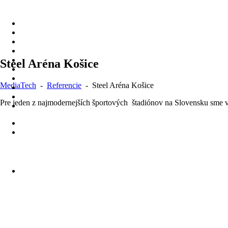
Skip
to
content
Steel Aréna Košice
MediaTech
-
Referencie
-
Steel Aréna Košice
Pre jeden z najmodernejších športových štadiónov na Slovensku sme 