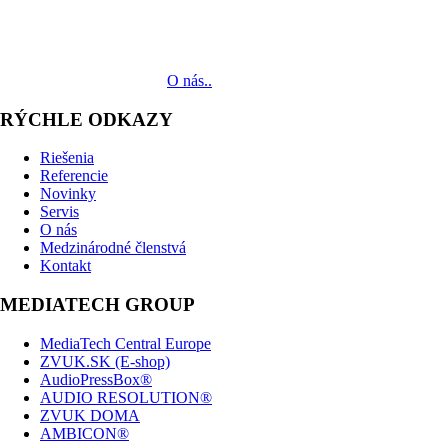
MediaTech je popredným systémovým integrátorom profesionálnych aud
zariadení až po realizáciu.
O nás..
RÝCHLE ODKAZY
Riešenia
Referencie
Novinky
Servis
O nás
Medzinárodné členstvá
Kontakt
MEDIATECH GROUP
MediaTech Central Europe
ZVUK.SK (E-shop)
AudioPressBox®
AUDIO RESOLUTION®
ZVUK DOMA
AMBICON®