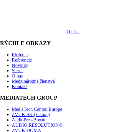
MediaTech je popredným systémovým integrátorom profesionálnych
audiovizuálnych technológií svetových výrobcov. Jeho poslaním je
prinášať klientom komplexné AV riešenia od návrhu projektu cez
dodávku zariadení až po realizáciu.
O nás..
RÝCHLE ODKAZY
Riešenia
Referencie
Novinky
Servis
O nás
Medzinárodné členstvá
Kontakt
MEDIATECH GROUP
MediaTech Central Europe
ZVUK.SK (E-shop)
AudioPressBox®
AUDIO RESOLUTION®
ZVUK DOMA