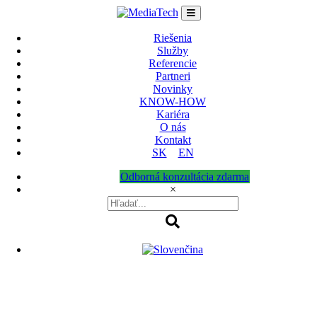
Skip
to
content
Riešenia
Služby
Referencie
Partneri
Novinky
KNOW-HOW
Kariéra
O nás
Kontakt
SK
EN
Odborná konzultácia zdarma
×