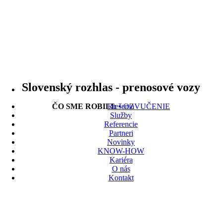
Slovenský rozhlas - prenosové vozy
ČO SME ROBILI:
Riešenia
•
OZVUČENIE
Služby
Referencie
Partneri
Novinky
KNOW-HOW
Kariéra
O nás
Kontakt