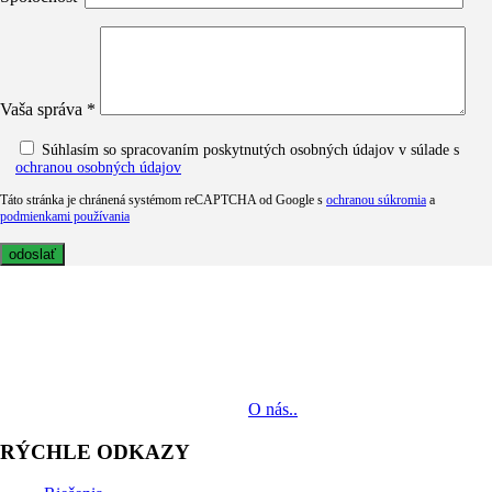
Vaša správa *
Súhlasím so spracovaním poskytnutých osobných údajov v súlade s
ochranou osobných údajov
Táto stránka je chránená systémom reCAPTCHA od Google s
ochranou súkromia
a
podmienkami používania
MediaTech je popredným systémovým integrátorom profesionálnych
audiovizuálnych technológií svetových výrobcov. Jeho poslaním je
prinášať klientom komplexné AV riešenia od návrhu projektu cez
dodávku zariadení až po realizáciu.
O nás..
RÝCHLE ODKAZY