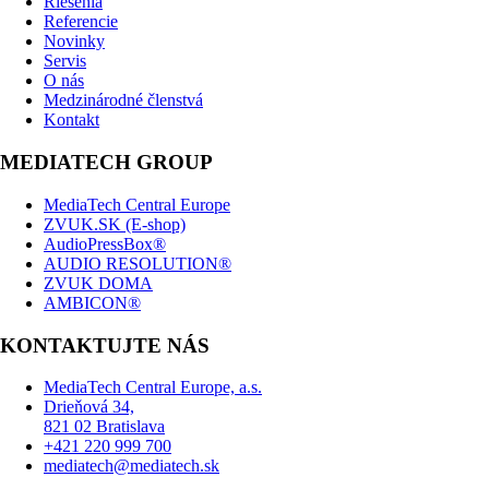
Riešenia
Referencie
Novinky
Servis
O nás
Medzinárodné členstvá
Kontakt
MEDIATECH GROUP
MediaTech Central Europe
ZVUK.SK (E-shop)
AudioPressBox®
AUDIO RESOLUTION®
ZVUK DOMA
AMBICON®
KONTAKTUJTE NÁS
MediaTech Central Europe, a.s.
Drieňová 34,
821 02 Bratislava
+421 220 999 700
mediatech@mediatech.sk