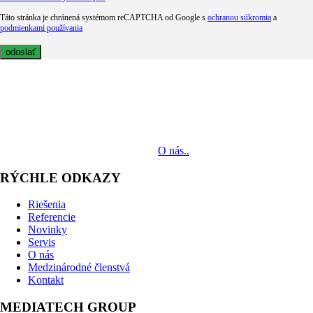
Táto stránka je chránená systémom reCAPTCHA od Google s
ochranou súkromia
a
podmienkami používania
MediaTech je popredným systémovým integrátorom profesionálnych
audiovizuálnych technológií svetových výrobcov. Jeho poslaním je
prinášať klientom komplexné AV riešenia od návrhu projektu cez
dodávku zariadení až po realizáciu.
O nás..
RÝCHLE ODKAZY
Riešenia
Referencie
Novinky
Servis
O nás
Medzinárodné členstvá
Kontakt
MEDIATECH GROUP