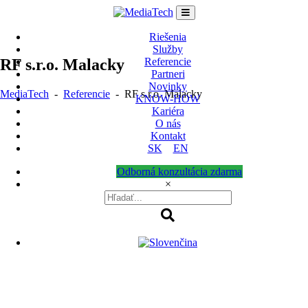
Skip
to
content
Riešenia
Služby
RF s.r.o. Malacky
Referencie
Partneri
Novinky
MediaTech
-
Referencie
-
RF s.r.o. Malacky
KNOW-HOW
Kariéra
O nás
Kontakt
SK
EN
Odborná konzultácia zdarma
×