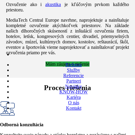
Ozvučenie ako i
akustika
je kľúčovým prvkom každého
priestoru.
MediaTech Central Europe navrhne, naprojektuje a nainštaluje
kompletné ozvučenie akýchkoľvek priestorov. Na základe
našich dlhoročných skúseností z inštalácií ozvučenia firiem,
hotelov, letísk, kongresových centier, divadiel, priemyselných
závodov, múzeí, kultúrnych domov, kostolov, reštaurácií, škôl,
eventov a športovísk vieme naprojektovať a nainštalovať projekt
ozvučenia priamo pre vás.
Mám záujem o riešenie
Riešenia
Služby
Referencie
Partneri
Proces riešenia
Novinky
KNOW-HOW
Kariéra
O nás
Kontakt
Odborná konzultácia
Konzultujte svoje nápady a otázky bezplatne a nezáväzne s našimi