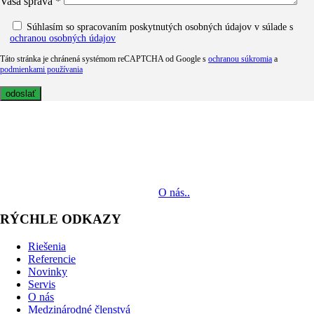
Vaša správa *
Súhlasím so spracovaním poskytnutých osobných údajov v súlade s
ochranou osobných údajov
Táto stránka je chránená systémom reCAPTCHA od Google s
ochranou súkromia
a
podmienkami používania
MediaTech je popredným systémovým integrátorom profesionálnych
audiovizuálnych technológií svetových výrobcov. Jeho poslaním je
prinášať klientom komplexné AV riešenia od návrhu projektu cez
dodávku zariadení až po realizáciu.
O nás..
RÝCHLE ODKAZY
Riešenia
Referencie
Novinky
Servis
O nás
Medzinárodné členstvá