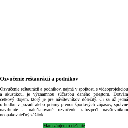
Ozvučenie reštaurácií a podnikov
Ozvučenie reštaurácií a podnikov, najmä v spojitosti s videoprojekciou
a akustikou, je významnou súčasťou daného priestoru. Dotvára
celkový dojem, ktorý je pre návštevníkov dôležitý. Či sa už jedná
o hudbu v pozadí alebo priamy prenos športových zápasov, správne
navrhnuté a nainštalované ozvučenie zabezpečí návštevníkom
neopakovateľný zážitok.
Mám záujem o riešenie