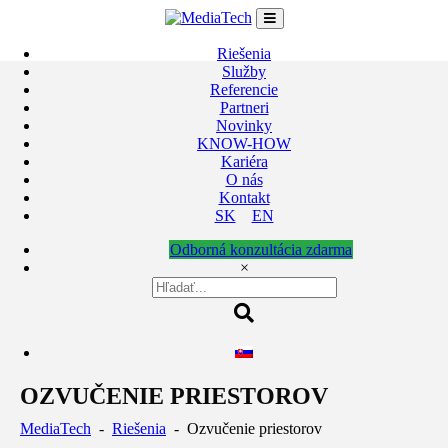
Skip
to
content
Riešenia
Služby
Referencie
Partneri
Novinky
KNOW-HOW
Kariéra
O nás
Kontakt
SK
EN
Odborná konzultácia zdarma
×
OZVUČENIE PRIESTOROV
MediaTech
-
Riešenia
-
Ozvučenie priestorov