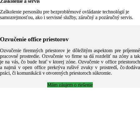
Zaškolenie a servis
Zaškolenie personálu pre bezproblémové ovládanie technológií je
samozrejmosťou, ako i servisné služby, záručný a pozáručný servis.
Ozvučenie office priestorov
Ozvučenie firemných priestorov je dôležitým aspektom pre príjemné
pracovné prostredie. Ozvučenie vo firme sa dá rozdeliť na zóny a tak
je na vás, čo bude hrať v ktorej zóne. Ozvučenie v office priestoroch
a najmä v open office prekrýva rušivé zvuky v prostredí, čo dodáva
práci, či komunikácii v otvorených priestoroch súkromie.
Mám záujem o riešenie