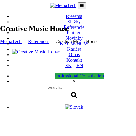
Skip
to
content
Riešenia
Služby
Creative Music House
Referencie
Partneri
Novinky
MediaTech
-
References
-
Creative Music House
KNOW-HOW
Kariéra
O nás
Kontakt
SK
EN
Professional Consultation
×