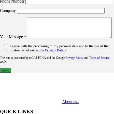
Phone Number
Company
Your Message *
I agree with the proccesing of my personal data and to the use of that
information as set out in
the Privacy Policy
.
This site is protected by reCAPTCHA and the Google
Privacy Policy
and
Terms of Service
apply.
MediaTech is a leading system integrator of professional Audiovisual
Technologies. Its mission is to bring clients complex AV solutions from
design through delivery to installation.
About us..
QUICK LINKS