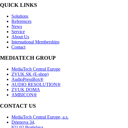
QUICK LINKS
Solutions
References
News
Service
About Us
International Memberships
Contact
MEDIATECH GROUP
MediaTech Central Europe
ZVUK.SK (E-shop)
AudioPressBox®
AUDIO RESOLUTION®
ZVUK DOMA
AMBICON®
CONTACT US
MediaTech Central Europe, a.s.
Drienova 34,
821 02 Bratislava,