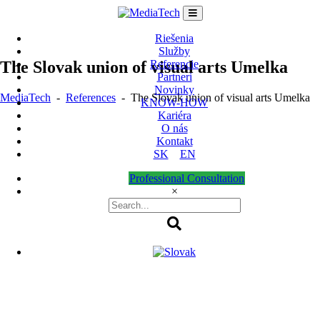
Skip
to
content
Riešenia
Služby
The Slovak union of visual arts Umelka
Referencie
Partneri
Novinky
MediaTech
-
References
-
The Slovak union of visual arts Umelka
KNOW-HOW
Kariéra
O nás
Kontakt
SK
EN
Professional Consultation
×