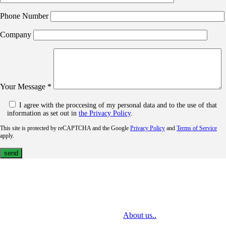
Phone Number
Company
Your Message *
I agree with the proccesing of my personal data and to the use of that
information as set out in
the Privacy Policy
.
This site is protected by reCAPTCHA and the Google
Privacy Policy
and
Terms of Service
apply.
MediaTech is a leading system integrator of professional Audiovisual
Technologies. Its mission is to bring clients complex AV solutions from
design through delivery to installation.
About us..