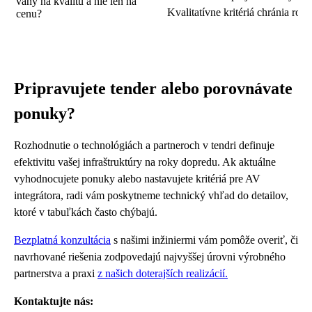
váhy na kvalitu a nie len na
Kvalitatívne kritériá chránia ro
cenu?
Pripravujete tender alebo porovnávate
ponuky?
Rozhodnutie o technológiách a partneroch v tendri definuje
efektivitu vašej infraštruktúry na roky dopredu. Ak aktuálne
vyhodnocujete ponuky alebo nastavujete kritériá pre AV
integrátora, radi vám poskytneme technický vhľad do detailov,
ktoré v tabuľkách často chýbajú.
Bezplatná konzultácia
s našimi inžiniermi vám pomôže overiť, či
navrhované riešenia zodpovedajú najvyššej úrovni výrobného
partnerstva a praxi
z našich doterajších realizácií.
Kontaktujte nás: