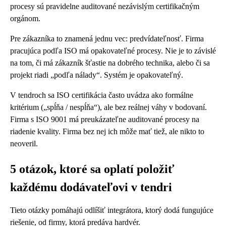
procesy sú pravidelne auditované nezávislým certifikačným
orgánom.
Pre zákazníka to znamená jednu vec: predvídateľnosť. Firma
pracujúca podľa ISO má opakovateľné procesy. Nie je to závislé
na tom, či má zákazník šťastie na dobrého technika, alebo či sa
projekt riadi „podľa nálady“. Systém je opakovateľný.
V tendroch sa ISO certifikácia často uvádza ako formálne
kritérium („spĺňa / nespĺňa“), ale bez reálnej váhy v bodovaní.
Firma s ISO 9001 má preukázateľne auditované procesy na
riadenie kvality. Firma bez nej ich môže mať tiež, ale nikto to
neoveril.
5 otázok, ktoré sa oplatí položiť
každému dodávateľovi v tendri
Tieto otázky pomáhajú odlíšiť integrátora, ktorý dodá fungujúce
riešenie, od firmy, ktorá predáva hardvér.