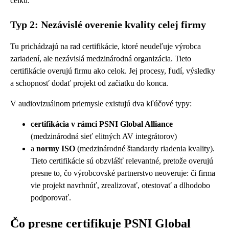
celku.
Typ 2: Nezávislé overenie kvality celej firmy
Tu prichádzajú na rad certifikácie, ktoré neudeľuje výrobca
zariadení, ale nezávislá medzinárodná organizácia. Tieto
certifikácie overujú firmu ako celok. Jej procesy, ľudí, výsledky
a schopnosť dodať projekt od začiatku do konca.
V audiovizuálnom priemysle existujú dva kľúčové typy:
certifikácia v rámci PSNI Global Alliance
(medzinárodná sieť elitných AV integrátorov)
a
normy ISO
(medzinárodné štandardy riadenia kvality).
Tieto certifikácie sú obzvlášť relevantné, pretože overujú
presne to, čo výrobcovské partnerstvo neoveruje: či firma
vie projekt navrhnúť, zrealizovať, otestovať a dlhodobo
podporovať.
Čo presne certifikuje PSNI Global