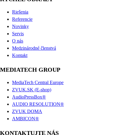
Riešenia
Referencie
Novinky
Servis
O nás
Medzinárodné členstvá
Kontakt
MEDIATECH GROUP
MediaTech Central Europe
ZVUK.SK (E-shop)
AudioPressBox®
AUDIO RESOLUTION®
ZVUK DOMA
AMBICON®
KONTAKTUJTE NÁS