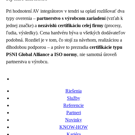
Pri hodnotení AV integrátorov v tendri sa oplatí rozlišovať dva
typy overenia –
partnerstvo s výrobcom zariadení
(vzťah k
jednej značke) a
nezávislú certifikáciu celej firmy
(procesy,
ľudia, výsledky). Cena hardvéru býva u všetkých dodávateľov
podobná. Rozdiel je v tom, čo stojí za návrhom, realizáciou a
dlhodobou podporou – a práve to prezradia
certifikácie typu
PSNI Global Alliance a ISO normy
, nie samotná úroveň
partnerstva u výrobcu.
Riešenia
Služby
Referencie
Partneri
Novinky
KNOW-HOW
Kariéra