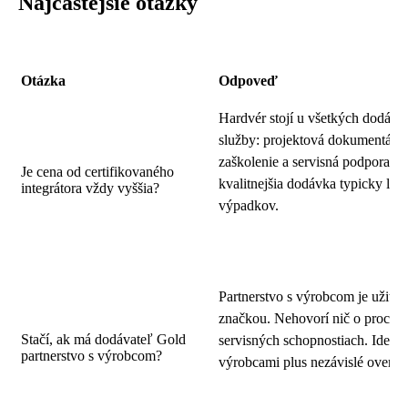
Najčastejšie otázky
Otázka
Odpoveď
Hardvér stojí u všetkých dodáva
služby: projektová dokumentácia, 
zaškolenie a servisná podpora. 
Je cena od certifikovaného
kvalitnejšia dodávka typicky lac
integrátora vždy vyššia?
výpadkov.
Partnerstvo s výrobcom je užitoč
značkou. Nehovorí nič o procesoch
Stačí, ak má dodávateľ Gold
servisných schopnostiach. Ideál
partnerstvo s výrobcom?
výrobcami plus nezávislé overeni