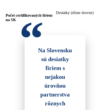
Desiatky (rôzne úrovne)
Počet certifikovaných firiem
na SK
Na Slovensku
sú desiatky
firiem s
nejakou
úrovňou
partnerstva
rôznych