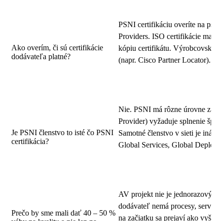
PSNI certifikáciu overíte na psn
Providers. ISO certifikácie majú č
Ako overím, či sú certifikácie
kópiu certifikátu. Výrobcovské p
dodávateľa platné?
(napr. Cisco Partner Locator).
Nie. PSNI má rôzne úrovne zapoje
Provider) vyžaduje splnenie špeci
Je PSNI členstvo to isté čo PSNI
Samotné členstvo v sieti je iná ve
certifikácia?
Global Services, Global Deploym
AV projekt nie je jednorazový ná
dodávateľ nemá procesy, servis 
Prečo by sme mali dať 40 – 50 %
na začiatku sa prejaví ako vyššie