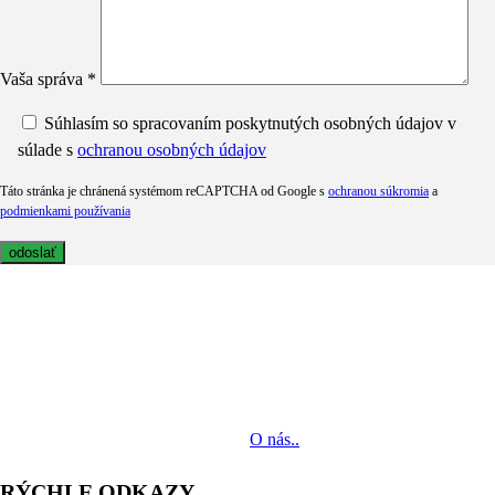
Vaša správa *
Súhlasím so spracovaním poskytnutých osobných údajov v
súlade s
ochranou osobných údajov
Táto stránka je chránená systémom reCAPTCHA od Google s
ochranou súkromia
a
podmienkami používania
MediaTech je popredným systémovým integrátorom profesionálnych
audiovizuálnych technológií svetových výrobcov. Jeho poslaním je
prinášať klientom komplexné AV riešenia od návrhu projektu cez
dodávku zariadení až po realizáciu.
O nás..
RÝCHLE ODKAZY