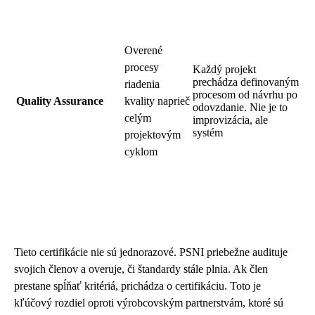
Overené
procesy
Každý projekt
prechádza definovaným
riadenia
procesom od návrhu po
Quality Assurance
kvality naprieč
odovzdanie. Nie je to
celým
improvizácia, ale
systém
projektovým
cyklom
Tieto certifikácie nie sú jednorazové. PSNI priebežne audituje
svojich členov a overuje, či štandardy stále plnia. Ak člen
prestane spĺňať kritériá, prichádza o certifikáciu. Toto je
kľúčový rozdiel oproti výrobcovským partnerstvám, ktoré sú