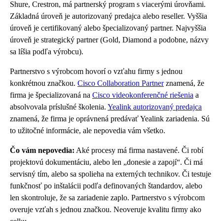
Shure, Crestron, má partnerský program s viacerými úrovňami.
Základná úroveň je autorizovaný predajca alebo reseller. Vyššia
úroveň je certifikovaný alebo špecializovaný partner. Najvyššia
úroveň je strategický partner (Gold, Diamond a podobne, názvy
sa líšia podľa výrobcu).
Partnerstvo s výrobcom hovorí o vzťahu firmy s jednou
konkrétnou značkou.
Cisco Collaboration Partner
znamená, že
firma je špecializovaná na
Cisco videokonferenčné riešenia
a
absolvovala príslušné školenia.
Yealink autorizovaný predajca
znamená, že firma je oprávnená predávať Yealink zariadenia. Sú
to užitočné informácie, ale nepovedia vám všetko.
Čo vám nepovedia:
Aké procesy má firma nastavené. Či robí
projektovú dokumentáciu, alebo len „donesie a zapojí“. Či má
servisný tím, alebo sa spolieha na externých technikov. Či testuje
funkčnosť po inštalácii podľa definovaných štandardov, alebo
len skontroluje, že sa zariadenie zaplo. Partnerstvo s výrobcom
overuje vzťah s jednou značkou. Neoveruje kvalitu firmy ako