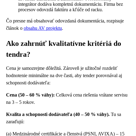
integrátor dodáva kompletnú dokumentáciu. Firma bez
procesov odovzdá faktúru a kľúče od racku.
Čo presne má obsahovať odovzdaná dokumentácia, rozpisuje
článok o
obsahu AV projektu
.
Ako zahrnúť kvalitatívne kritériá do
tendra?
Cena je samozrejme dôležitá. Zároveň je užitočné rozdeliť
hodnotenie minimálne na dve časti, aby tender porovnával aj
schopnosti dodávateľa:
Cena (50 – 60 % váhy):
Celková cena riešenia vrátane servisu
na 3 – 5 rokov.
Kvalita a schopnosti dodávateľa (40 – 50 % váhy).
Tu sa
zaraďujú:
(a) Medzinárodné certifikácie a členstvá (PSNI, AVIXA) – 15