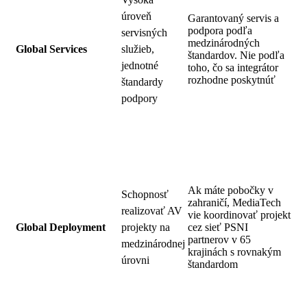
úroveň
Garantovaný servis a
podpora podľa
servisných
medzinárodných
Global Services
služieb,
štandardov. Nie podľa
jednotné
toho, čo sa integrátor
rozhodne poskytnúť
štandardy
podpory
Ak máte pobočky v
Schopnosť
zahraničí, MediaTech
realizovať AV
vie koordinovať projekt
Global Deployment
projekty na
cez sieť PSNI
partnerov v 65
medzinárodnej
krajinách s rovnakým
úrovni
štandardom