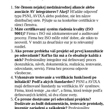
Ste členom nejakej medzinárodnej aliancie alebo
asociácie AV integrátorov? Akej?
Hľadáte odpoveď
typu PSNI, AVIXA alebo podobne, nie len názov
distribučnej siete. Pýtajte sa na konkrétne certifikácie v
rámci členstva.
Máte certifikovaný systém riadenia kvality (ISO
9001)?
Firma s ISO má zdokumentované a auditované
procesy. Firma bez ISO môže robiť dobre, ale nikto to
neoveril. V tendri za desaťtisíce eur je to relevantný
rozdiel.
Ako presne prebieha váš projekt od prvej konzultácie
po odovzdanie? Koľko fáz má a čo obsahuje každá z
nich?
Profesionálny integrátor má definovaný proces
(konzultácia, návrh, dokumentácia, realizácia, testovanie,
odovzdanie, servis). Firma bez procesu odpovie
všeobecne.
Vykonávate testovanie a verifikáciu funkčnosti po
inštalácii? Podľa akých štandardov?
PSNI a AVIXA
majú definované štandardy na verifikáciu AV systémov.
Firma, ktorá testuje „na oko“, a firma, ktorá testuje podľa
definovaných kritérií, sú dva rôzne svety.
Čo presne dostávame pri odovzdaní projektu?
Dodávate as-built dokumentáciu, testovacie protokoly,
inventár zariadení a zaškolenie?
Profesionálny