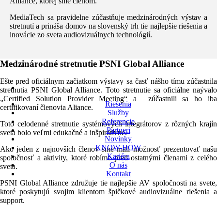
Alliance, ktorej sme členom.
MediaTech sa pravidelne zúčastňuje medzinárodných výstav a
stretnutí a prináša domov na slovenský trh tie najlepšie riešenia a
inovácie zo sveta audiovizuálnych technológií.
Medzinárodné stretnutie PSNI Global Alliance
Ešte pred oficiálnym začiatkom výstavy sa časť nášho tímu zúčastnila
stretnutia PSNI Global Alliance. Toto stretnutie sa oficiálne naývalo
„Certified Solution Provider Meeting“ a zúčastnili sa ho iba
Riešenia
certifikovaní členovia Aliance.
Služby
Referencie
Toto celodenné stretnutie systémových integrátorov z rôzných krajín
Partneri
sveta bolo veľmi edukačné a inšpiratívne.
Novinky
KNOW-HOW
Ako jeden z najnovších členov sme mali možnosť prezentovať našu
Kariéra
spoločnosť a aktivity, ktoré robíme pred ostatnými členami z celého
O nás
sveta.
Kontakt
PSNI Global Alliance združuje tie najlepšie AV spoločnosti na svete,
ktoré poskytujú svojim klientom špičkové audiovizuálne riešenia a
support.