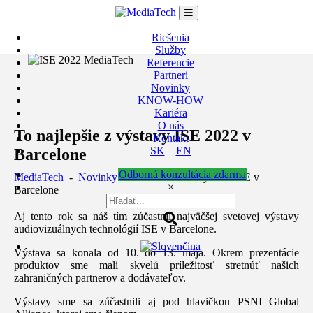
Skip
to
content
Riešenia
Služby
Referencie
Partneri
Novinky
KNOW-HOW
Kariéra
O nás
To najlepšie z výstavy ISE 2022 v
Kontakt
SK
EN
Barcelone
Odborná konzultácia zdarma
MediaTech
-
Novinky
-
MediaTech na výstave ISE v
×
Barcelone
Aj tento rok sa náš tím zúčastnil najväčšej svetovej výstavy
audiovizuálnych technológií ISE v Barcelone.
Výstava sa konala od 10. do 13. mája. Okrem prezentácie
produktov sme mali skvelú príležitosť stretnúť našich
zahraničných partnerov a dodávateľov.
Výstavy sme sa zúčastnili aj pod hlavičkou PSNI Global