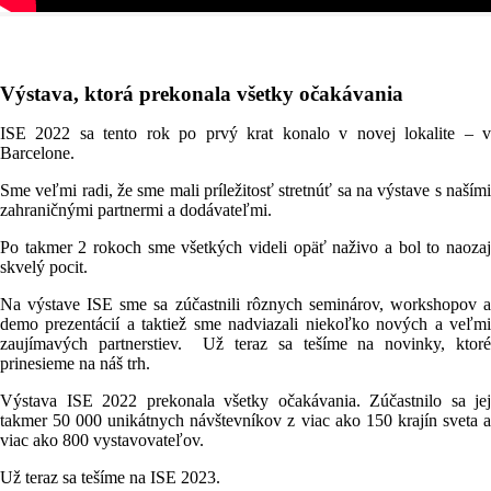
Výstava, ktorá prekonala všetky očakávania
ISE 2022 sa tento rok po prvý krat konalo v novej lokalite – v
Barcelone.
Sme veľmi radi, že sme mali príležitosť stretnúť sa na výstave s našími
zahraničnými partnermi a dodávateľmi.
Po takmer 2 rokoch sme všetkých videli opäť naživo a bol to naozaj
skvelý pocit.
Na výstave ISE sme sa zúčastnili rôznych seminárov, workshopov a
demo prezentácií a taktiež sme nadviazali niekoľko nových a veľmi
zaujímavých partnerstiev. Už teraz sa tešíme na novinky, ktoré
prinesieme na náš trh.
Výstava ISE 2022 prekonala všetky očakávania. Zúčastnilo sa jej
takmer 50 000 unikátnych návštevníkov z viac ako 150 krajín sveta a
viac ako 800 vystavovateľov.
Už teraz sa tešíme na ISE 2023.