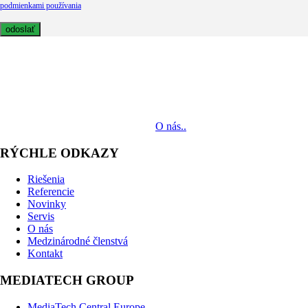
podmienkami používania
MediaTech je popredným systémovým integrátorom profesionálnych
audiovizuálnych technológií svetových výrobcov. Jeho poslaním je
prinášať klientom komplexné AV riešenia od návrhu projektu cez
dodávku zariadení až po realizáciu.
O nás..
RÝCHLE ODKAZY
Riešenia
Referencie
Novinky
Servis
O nás
Medzinárodné členstvá
Kontakt
MEDIATECH GROUP
MediaTech Central Europe