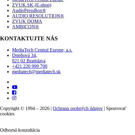
ZVUK.SK (E-shop)
AudioPressBox®
AUDIO RESOLUTION®
ZVUK DOMA
AMBICON®
KONTAKTUJTE NÁS
MediaTech Central Europe, a.s.
Drieňová 34,
821 02 Bratislava
+421 220 999 700
mediatech@mediatech.sk
Copyright © 1994 – 2026 |
Ochrana osobných údajov
|
Spravovať
cookies
Odborná konzultácia