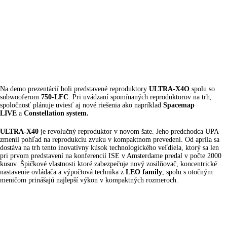
Na demo prezentácií boli predstavené reproduktory
ULTRA-X4O
spolu so
subwooferom
750-LFC
. Pri uvádzaní spomínaných reproduktorov na trh,
spoločnosť plánuje uviesť aj nové riešenia ako napríklad
Spacemap
LIVE
a
Constellation system.
ULTRA-X40
je revolučný reproduktor v novom šate. Jeho predchodca UPA
zmenil pohľad na reprodukciu zvuku v kompaktnom prevedení. Od apríla sa
dostáva na trh tento inovatívny kúsok technologického veľdiela, ktorý sa len
pri prvom predstavení na konferencií ISE v Amsterdame predal v počte 2000
kusov. Špičkové vlastnosti ktoré zabezpečuje nový zosilňovač, koncentrické
nastavenie ovládača a výpočtová technika z
LEO
family
, spolu s otočným
meničom prinášajú najlepší výkon v kompaktných rozmeroch.