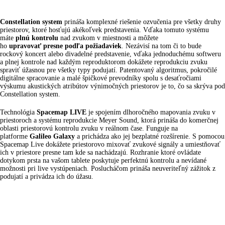
Constellation
system
prináša komplexné riešenie ozvučenia pre všetky druhy
priestorov, ktoré hosťujú akékoľvek predstavenia. Vďaka tomuto systému
máte
plnú
kontrolu
nad zvukom v miestnosti a môžete
ho
upravovať
presne
podľa
požiadaviek
. Nezávisí na tom či to bude
rockový koncert alebo divadelné predstavenie, vďaka jednoduchému softweru
a plnej kontrole nad každým reproduktorom dokážete reprodukciu zvuku
spraviť úžasnou pre všetky typy podujatí. Patentovaný algoritmus, pokročilé
digitálne spracovanie a malé špičkové prevodníky spolu s desaťročiami
výskumu akustických atribútov výnimočných priestorov je to, čo sa skrýva pod
Constellation system.
Technológia
Spacemap LIVE
je spojením dlhoročného mapovania zvuku v
priestoroch a systému reprodukcie Meyer Sound, ktorá prináša do komerčnej
oblasti priestorovú kontrolu zvuku v reálnom čase. Funguje na
platforme
Galileo Galaxy
a prichádza ako jej bezplatné rozšírenie. S pomocou
Spacemap Live dokážete priestorovo mixovať zvukové signály a umiestňovať
ich v priestore presne tam kde sa nachádzajú. Rozhranie ktoré ovládate
dotykom prsta na vašom tablete poskytuje perfektnú kontrolu a nevídané
možnosti pri live vystúpeniach. Poslucháčom prináša neuveriteľný zážitok z
podujatí a privádza ich do úžasu.