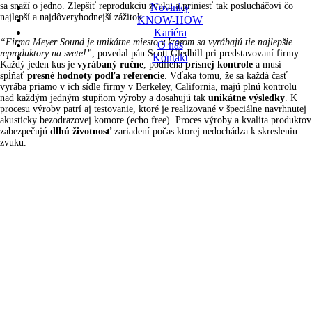
sa snaží o jedno. Zlepšiť reprodukciu zvuku a priniesť tak poslucháčovi čo
Novinky
najlepší a najdôveryhodnejší zážitok.
KNOW-HOW
Kariéra
“Firma Meyer Sound je unikátne miesto v ktorom sa vyrábajú tie najlepšie
O nás
reproduktory na svete!”
, povedal pán Scott Gledhill pri predstavovaní firmy.
Kontakt
Každý jeden kus je
vyrábaný
ručne
, podlieha
prísnej
kontrole
a musí
spĺňať
presné
hodnoty
podľa
referencie
. Vďaka tomu, že sa každá časť
vyrába priamo v ich sídle firmy v Berkeley, California, majú plnú kontrolu
nad každým jedným stupňom výroby a dosahujú tak
unikátne
výsledky
. K
procesu výroby patrí aj testovanie, ktoré je realizované v špeciálne navrhnutej
akusticky bezodrazovej komore (echo free). Proces výroby a kvalita produktov
zabezpečujú
dlhú
životnosť
zariadení počas ktorej nedochádza k skresleniu
zvuku.