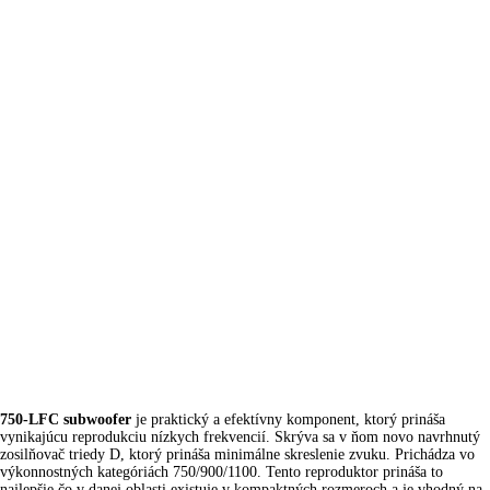
750-LFC subwoofer
je praktický a efektívny komponent, ktorý prináša
vynikajúcu reprodukciu nízkych frekvencií. Skrýva sa v ňom novo navrhnutý
zosilňovač triedy D, ktorý prináša minimálne skreslenie zvuku. Prichádza vo
výkonnostných kategóriách 750/900/1100. Tento reproduktor prináša to
najlepšie čo v danej oblasti existuje v kompaktných rozmeroch a je vhodný na