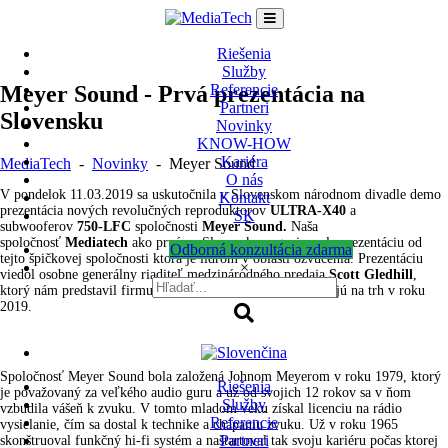
Skip
to
content
Riešenia
Služby
Meyer Sound - Prvá prezentácia na
Referencie
Partneri
Slovensku
Novinky
KNOW-HOW
Kariéra
MediaTech
-
Novinky
-
Meyer Sound
O nás
V pondelok 11.03.2019 sa uskutočnila v Slovenskom národnom divadle demo
Kontakt
prezentácia nových revolučných reproduktorov
ULTRA-X40
a
SK
subwooferov
750-LFC
spoločnosti
Meyer Sound.
Naša
spoločnosť
Mediatech
ako prvá na Slovensku organizovala prezentáciu od
Odborná konzultácia zdarma
tejto špičkovej spoločnosti ktorá je lídrom v oblasti ozvučenia. Prezentáciu
×
viedol osobne generálny riaditeľ medzinárodného predaja
Scott Gledhill
,
ktorý nám predstavil firmu spolu s novinkami ktoré uvádzajú na trh v roku
2019.
Spoločnosť Meyer Sound bola založená Johnom Meyerom v roku 1979, ktorý
Riešenia
je považovaný za veľkého audio guru a už od svojich 12 rokov sa v ňom
Služby
vzbudila vášeň k zvuku. V tomto mladom veku získal licenciu na rádio
Referencie
vysielanie, čím sa dostal k technike a chápaniu zvuku. Už v roku 1965
Partneri
skonštruoval funkčný hi-fi systém a naštartoval tak svoju kariéru počas ktorej