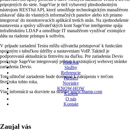
pripojených do siete. SageVue je tiež vybavený plnohodnotným
nástrojom RESTful API, ktorý umožňuje technologickým manažérom
získavať dáta do vlastných informačných panelov alebo ich priamo
integrovať do monitorovacích aplikácií tretích strán. Na zjednodušenie
nastavenia a správy užívateľských kont SageVue inteligentne spája
infraštruktúru LDAP a umožňuje IT manažérom využívať existujúce
dáta na riadenie prístupu k softvéru.
V prípade zariadení Tesira môžu užívatelia pristupovať k funkciám
spojeným s tabuľkou údržby a nastaveniam VoIP. Taktiež je
podporovaná aktualizácia firmvéru na diaľku. Pre zariadenia Devio
poskytuje SageVue integrovaný prístup k existujúcej webovej stránke
Riešenia
zariadenia Devio.
Služby
Referencie
Toto užitočné zariadenie bude dostupné k zakúpeniu v treťom
Partneri
štvrťroku tohto roka.
Novinky
KNOW-HOW
Viac informácii sa dozviete na stránke
www.biamp.com
Kariéra
O nás
Kontakt
Zaujal vás