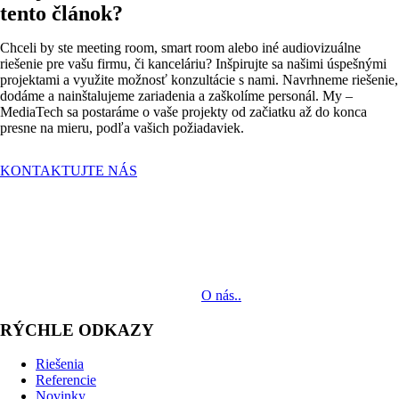
tento článok?
Chceli by ste meeting room, smart room alebo iné audiovizuálne
riešenie pre vašu firmu, či kanceláriu? Inšpirujte sa našimi úspešnými
projektami a využite možnosť konzultácie s nami. Navrhneme riešenie,
dodáme a nainštalujeme zariadenia a zaškolíme personál. My –
MediaTech sa postaráme o vaše projekty od začiatku až do konca
presne na mieru, podľa vašich požiadaviek.
KONTAKTUJTE NÁS
MediaTech je popredným systémovým integrátorom profesionálnych
audiovizuálnych technológií svetových výrobcov. Jeho poslaním je
prinášať klientom komplexné AV riešenia od návrhu projektu cez
dodávku zariadení až po realizáciu.
O nás..
RÝCHLE ODKAZY
Riešenia
Referencie
Novinky