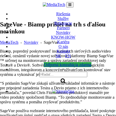
Skip
to
content
Riešenia
Služby
SageVue - Biamp prišiel na trh s ďalšou
Referencie
Partneri
novinkou
Novinky
KNOW-HOW
Kariéra
MediaTech
-
Novinky
-
SageVue
O nás
Biamp, popredný poskytovateľ inovatívnych sieťových audio/video
Kontakt
riešení, oznámil vydanie novej softvérovej platformy Biamp SageVue
SK
EN
™ určenej na monitorovanie a správu zariadení produktovej rady
Odborná konzultácia zdarma
Tesira® a Devio®. Softvér SageVue umožňuje technologickým
×
manažérom, integrátorom a koncovým užívateľom kontrolovať stav
systému a vykonávať jeho správu ľahko a efektívne.
“S pridaním SageVue získajú užívatelia základné informácie a nástroje
pre pripojené zariadenia Tesira a Devio priamo z ich internetového
prehliadača,” povedal Chris Fitzsimmons, produktový manažér pre
video produkty spoločnosti Biamp. “To zjednodušuje monitorovanie a
správu systému a pomáha zvyšovať produktivitu.”
SageVue používa rozhranie internetového prehliadača, ktoré poskytuje
používateľom úplný prehľad o stave všetkých zariadení Tesira a Devio