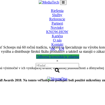
Riešenia
Služby
Referencie
Partneri
Novinky
KNOW-HOW
Kariéra
O nás
Kontakt
Schoeps má 60 ročnú tradíciu, v ktorej sa špecializuje na výrobu kond
SK
EN
rába a distribuuje širokú škálu produktov a taktiež sa starajú o zákaz
Odborná konzultácia zdarma
×
 sú výnimočné v ich vynikajúcej kvalite, elegantnej jednoduchosti a dômyselnej
ll Awards 2018. Na tomto veľkolepom podujatí boli použité mikrofóny zna