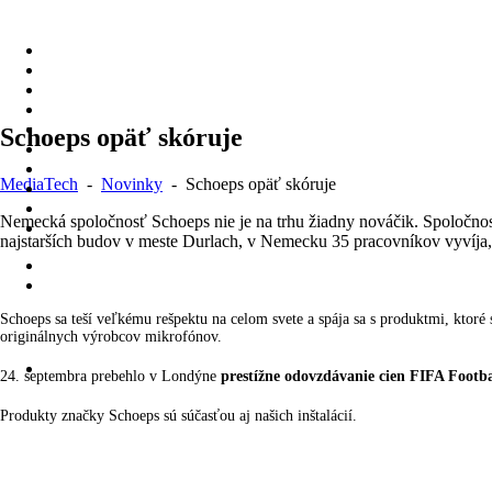
Skip
to
content
Schoeps opäť skóruje
MediaTech
-
Novinky
-
Schoeps opäť skóruje
Nemecká spoločnosť Schoeps nie je na trhu žiadny nováčik. Spoločnosť 
najstarších budov v meste Durlach, v Nemecku 35 pracovníkov vyvíja, vy
Schoeps sa teší veľkému rešpektu na celom svete a spája sa s produktmi, ktoré
originálnych výrobcov mikrofónov.
24. septembra prebehlo v Londýne
prestížne odovzdávanie cien FIFA Footba
Produkty značky Schoeps sú súčasťou aj našich inštalácií.