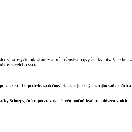
enzátorových mikrofónov a príslušenstva najvyššej kvality. V jednej z
níkov z celého sveta.
 praktickosti. Bezpochyby spoločnosť Schoeps je jedným z najinovatívnejších a
čky Schoeps, čo len potvrdzuje ich výnimočnú kvalitu a dôveru v nich.