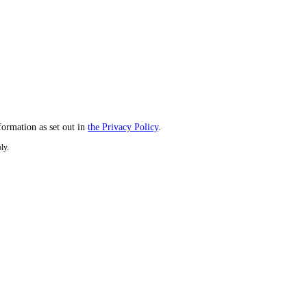
formation as set out in
the Privacy Policy
.
ly.