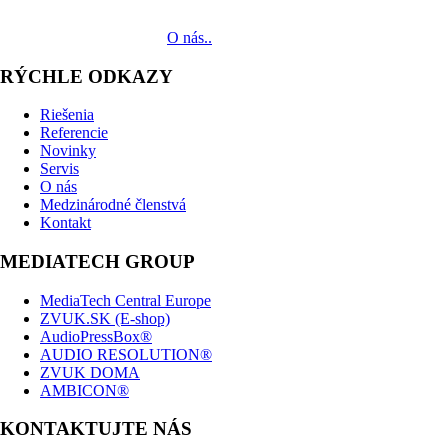
MediaTech je popredným systémovým integrátorom profesionálnych aud
zariadení až po realizáciu.
O nás..
RÝCHLE ODKAZY
Riešenia
Referencie
Novinky
Servis
O nás
Medzinárodné členstvá
Kontakt
MEDIATECH GROUP
MediaTech Central Europe
ZVUK.SK (E-shop)
AudioPressBox®
AUDIO RESOLUTION®
ZVUK DOMA
AMBICON®
KONTAKTUJTE NÁS