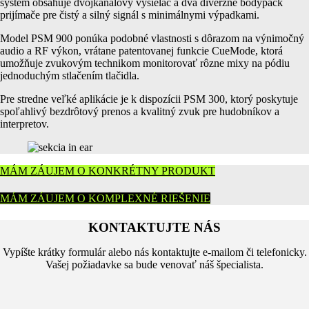
systém obsahuje dvojkanálový vysielač a dva diverzné bodypack
prijímače pre čistý a silný signál s minimálnymi výpadkami.
Model PSM 900 ponúka podobné vlastnosti s dôrazom na výnimočný
audio a RF výkon, vrátane patentovanej funkcie CueMode, ktorá
umožňuje zvukovým technikom monitorovať rôzne mixy na pódiu
jednoduchým stlačením tlačidla.
Pre stredne veľké aplikácie je k dispozícii PSM 300, ktorý poskytuje
spoľahlivý bezdrôtový prenos a kvalitný zvuk pre hudobníkov a
interpretov.
MÁM ZÁUJEM O KONKRÉTNY PRODUKT
MÁM ZÁUJEM O KOMPLEXNÉ RIEŠENIE
KONTAKTUJTE NÁS
Vypíšte krátky formulár alebo nás kontaktujte e-mailom či telefonicky.
Vašej požiadavke sa bude venovať náš špecialista.