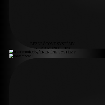
BEZDRÔTOVÉ SYSTÉMY
IN EAR MONITORING
KONFERENČNÉ SYSTÉMY