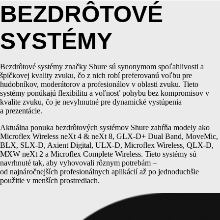
BEZDRÔTOVÉ
SYSTÉMY
Bezdrôtové systémy značky Shure sú synonymom spoľahlivosti a
špičkovej kvality zvuku, čo z nich robí preferovanú voľbu pre
hudobníkov, moderátorov a profesionálov v oblasti zvuku. Tieto
systémy ponúkajú flexibilitu a voľnosť pohybu bez kompromisov v
kvalite zvuku, čo je nevyhnutné pre dynamické vystúpenia
a prezentácie.
Aktuálna ponuka bezdrôtových systémov Shure zahŕňa modely ako
Microflex Wireless neXt 4 & neXt 8, GLX-D+ Dual Band, MoveMic,
BLX, SLX-D, Axient Digital, ULX-D, Microflex Wireless, QLX-D,
MXW neXt 2 a Microflex Complete Wireless. Tieto systémy sú
navrhnuté tak, aby vyhovovali rôznym potrebám –
od najnáročnejších profesionálnych aplikácií až po jednoduchšie
použitie v menších prostrediach.