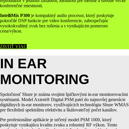
reproduktor v jednom zariadení, ideálnom pre menšie a stredne veľké
konferenčné miestnosti.
IntelliMix P300
je kompaktný audio procesor, ktorý poskytuje
pokročilé DSP funkcie pre video konferencie, zabezpečujúc
vysokokvalitný zvuk bez rušenia a s vynikajúcim pomerom
cena/výkon.
ZISTIŤ VIAC
IN EAR
MONITORING
Spoločnosť Shure je známa svojimi špičkovými in-ear monitorovacími
systémami. Model Axient® Digital PSM patrí do najnovšej generácie
digitálnych in-ear monitorov, využívajúcich technológiu Shure WMAS
pre flexibilnú spektrálnu efektivitu a škálovateľný počet kanálov.
Pre profesionálne aplikácie je určený model PSM 1000, ktorý
poskytuje vynikajúcu kvalitu zvuku a robustný RF výkon. Tento