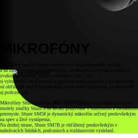
MIKROFÓNY
Mikrofóny značky Shure patria medzi najuznávanejšie na trhu
a sú známe svojou spoľahlivosťou, odolnosťou a vysokou kvalitou
zvuku. Spoločnosť Shure, založená v roku 1925,
si vybudovala silnú reputáciu v oblasti audio techniky a jej mikrofóny
sú obľúbené medzi hudobníkmi, zvukovými inžiniermi, moderátormi
aj podcastermi.
SLÚCHADLÁ
Mikrofóny Shure SM58 a Shure SM7B patria medzi najikonickejšie
modely značky Shure a sú široko používané v hudobnom a mediálnom
priemysle. Shure SM58 je dynamický mikrofón určený predovšetkým
na spev a živé vystúpenia.
Na druhej strane, Shure SM7B je obľúbený predovšetkým v
nahrávacích štúdiách, podcastoch a rozhlasovom vysielaní.