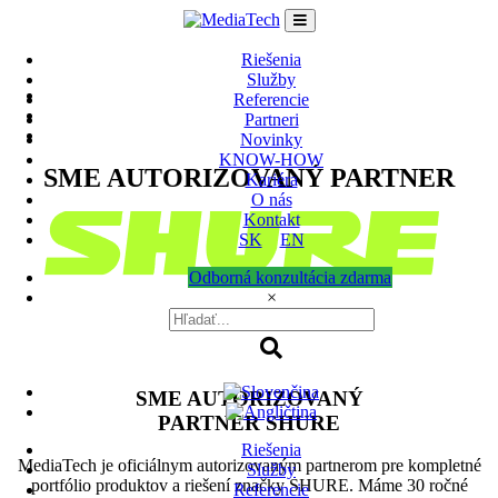
Skip
to
content
Riešenia
Služby
Referencie
Partneri
Novinky
KNOW-HOW
SME AUTORIZOVANÝ PARTNER
Kariéra
O nás
Kontakt
SK
EN
Odborná konzultácia zdarma
×
SME AUTORIZOVANÝ
PARTNER SHURE
Riešenia
MediaTech je oficiálnym autorizovaným partnerom pre kompletné
Služby
portfólio produktov a riešení značky SHURE. Máme 30 ročné
Referencie