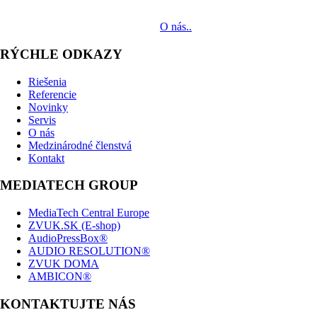
audiovizuálnych technológií svetových výrobcov. Jeho poslaním je
prinášať klientom komplexné AV riešenia od návrhu projektu cez
dodávku zariadení až po realizáciu.
O nás..
RÝCHLE ODKAZY
Riešenia
Referencie
Novinky
Servis
O nás
Medzinárodné členstvá
Kontakt
MEDIATECH GROUP
MediaTech Central Europe
ZVUK.SK (E-shop)
AudioPressBox®
AUDIO RESOLUTION®
ZVUK DOMA
AMBICON®
KONTAKTUJTE NÁS