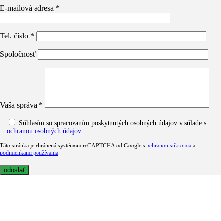
E-mailová adresa *
Tel. číslo *
Spoločnosť
Vaša správa *
Súhlasím so spracovaním poskytnutých osobných údajov v súlade s
ochranou osobných údajov
Táto stránka je chránená systémom reCAPTCHA od Google s
ochranou súkromia
a
podmienkami používania
MediaTech je popredným systémovým integrátorom profesionálnych