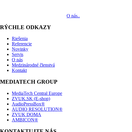
audiovizuálnych technológií svetových výrobcov. Jeho poslaním je
prinášať klientom komplexné AV riešenia od návrhu projektu cez
dodávku zariadení až po realizáciu.
O nás..
RÝCHLE ODKAZY
Riešenia
Referencie
Novinky
Servis
O nás
Medzinárodné členstvá
Kontakt
MEDIATECH GROUP
MediaTech Central Europe
ZVUK.SK (E-shop)
AudioPressBox®
AUDIO RESOLUTION®
ZVUK DOMA
AMBICON®
KONTAKTUJTE NÁS