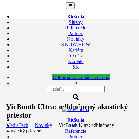
Skip
to
content
Riešenia
Služby
Referencie
Partneri
Novinky
KNOW-HOW
Kariéra
O nás
Kontakt
SK
Odborná konzultácia zdarma
×
VicBooth Ultra: odhlučnený akustický
priestor
Riešenia
MediaTech
-
Novinky
-
VicBooth Ultra: odhlučnený
Služby
akustický priestor
Referencie
Partneri