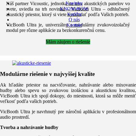
Novinky
Náš partner Vicoustic, jednotka na trhu akustických panelov vo
KNOW-HOW
svete, uviedla na trh novinku – Vicbooth Ultra – odhlučnený
Kariéra
akustický priestor, ktorý si viete vyskladať podľa Vašich potrieb.
O nás
VicBooth Ultra je, univerzálny a modulárny zvukovoizolačný
Kontakt
modul pre rôzne aplikácie za bezkonkurenčnú cenu.
Mám záujem o riešenie
Modulárne riešenie v najvyššej kvalite
Ak hľadáte priestor na nacvičovanie, nahrávanie alebo mixovanie
hudby alebo spevu so zvukovou izoláciou a akustickou kvalitou,
VicBooth Ultra ich spojí dokopy, do miestnosti, ktorá sa môže meniť
veľkosť podľa vašich potrieb.
VicBooth Ultra je navrhnutý pre náročnú aplikáciu v profesionálnom
audio prostredí.
Tvorba a nahrávanie hudby