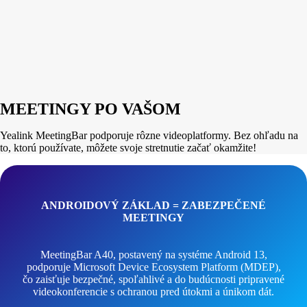
MEETINGY PO VAŠOM
Yealink MeetingBar podporuje rôzne videoplatformy. Bez ohľadu na
to, ktorú používate, môžete svoje stretnutie začať okamžite!
ANDROIDOVÝ ZÁKLAD = ZABEZPEČENÉ
MEETINGY
MeetingBar A40, postavený na systéme Android 13,
podporuje Microsoft Device Ecosystem Platform (MDEP),
čo zaisťuje bezpečné, spoľahlivé a do budúcnosti pripravené
videokonferencie s ochranou pred útokmi a únikom dát.