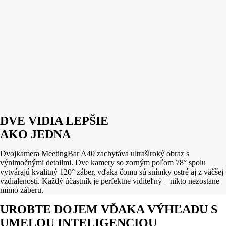
DVE VIDIA LEPŠIE
AKO JEDNA
Dvojkamera MeetingBar A40 zachytáva ultraširoký obraz s
výnimočnými detailmi. Dve kamery so zorným poľom 78° spolu
vytvárajú kvalitný 120° záber, vďaka čomu sú snímky ostré aj z väčšej
vzdialenosti. Každý účastník je perfektne viditeľný – nikto nezostane
mimo záberu.
UROBTE DOJEM VĎAKA VÝHĽADU S
UMELOU INTELIGENCIOU