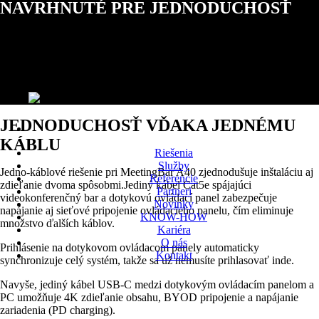
NAVRHNUTÉ PRE JEDNODUCHOSŤ
MeetingBar A40 je najnovší all-in-one videobar, ktorý využíva
špičkovú umelú inteligenciu na zlepšenie každodenných hybridných
stretnutí. Jeho jednoduchá inštalácia a používanie z neho robia ideálne
riešenie pre prémiové malé až stredne veľké rokovacie miestnosti.
JEDNODUCHOSŤ VĎAKA JEDNÉMU
KÁBLU
Riešenia
Služby
Jedno-káblové riešenie pri MeetingBar A40 zjednodušuje inštaláciu aj
Referencie
zdieľanie dvoma spôsobmi.Jediný kábel Cat5e spájajúci
Partneri
videokonferenčný bar a dotykovú ovládací panel zabezpečuje
Novinky
napájanie aj sieťové pripojenie ovládacieho panelu, čím eliminuje
KNOW-HOW
množstvo ďalších káblov.
Kariéra
O nás
Prihlásenie na dotykovom ovládacom panely automaticky
Kontakt
synchronizuje celý systém, takže sa už nemusíte prihlasovať inde.
Navyše, jediný kábel USB-C medzi dotykovým ovládacím panelom a
PC umožňuje 4K zdieľanie obsahu, BYOD pripojenie a napájanie
zariadenia (PD charging).