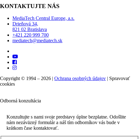
KONTAKTUJTE NÁS
MediaTech Central Europe, a.s.
Drieňová 34,
821 02 Bratislava
+421 220 999 700
mediatech@mediatech.sk
Copyright © 1994 – 2026 |
Ochrana osobných údajov
|
Spravovať
cookies
Odborná konzultácia
Konzultujte s nami svoje predstavy úplne bezplatne. Odošlite
nám nezáväzný formulár a náš tím odborníkov vás bude v
krátkom čase kontaktovať.