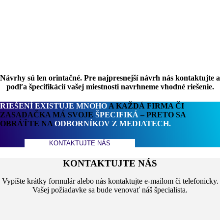
Návrhy sú len orintačné. Pre najpresnejší návrh nás kontaktujte a
podľa špecifikácií vašej miestnosti navrhneme vhodné riešenie.
RIEŠENÍ EXISTUJE MNOHO
A KAŽDÁ FIRMA ČI
ZASADAČKA MÁ SVOJE
ŠPECIFIKÁ
– PRETO SA
OBRÁŤTE NA
ODBORNÍKOV Z MEDIATECH.
KONTAKTUJTE NÁS
KONTAKTUJTE NÁS
Vypíšte krátky formulár alebo nás kontaktujte e-mailom či telefonicky.
Vašej požiadavke sa bude venovať náš špecialista.