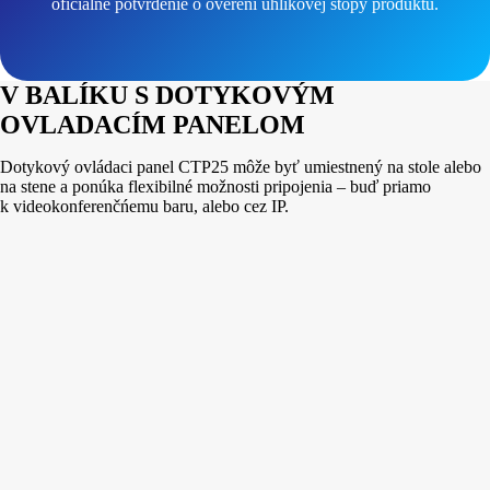
oficiálne potvrdenie o overení uhlíkovej stopy produktu.
V BALÍKU S DOTYKOVÝM
OVLADACÍM PANELOM
Dotykový ovládaci panel CTP25 môže byť umiestnený na stole alebo
na stene a ponúka flexibilné možnosti pripojenia – buď priamo
k videokonferenčńemu baru, alebo cez IP.