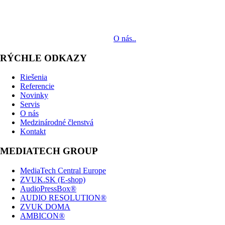
MediaTech je popredným systémovým integrátorom profesionálnych
audiovizuálnych technológií svetových výrobcov. Jeho poslaním je
prinášať klientom komplexné AV riešenia od návrhu projektu cez
dodávku zariadení až po realizáciu.
O nás..
RÝCHLE ODKAZY
Riešenia
Referencie
Novinky
Servis
O nás
Medzinárodné členstvá
Kontakt
MEDIATECH GROUP
MediaTech Central Europe
ZVUK.SK (E-shop)
AudioPressBox®
AUDIO RESOLUTION®
ZVUK DOMA
AMBICON®