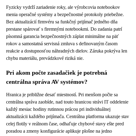
Fyzicky vydrží zariadenie roky, ale výrobcovia notebookov
menia operačné systémy a bezpečnostné protokoly priebežne.
Bez aktualizácií firmvéru sa funkčný prijímač jedného dňa
prestane spárovať s firemnými notebookmi. Do zadania patrí
písomná garancia bezpečnostných záplat minimálne na päť
rokov a samostatná servisná zmluva s definovaným časom
reakcie a dostupnosťou náhradných dielov. Záruka pokrýva len
chybu materiálu, prevádzkové riziká nie.
Pri akom počte zasadačiek je potrebná
centrálna správa AV systémov?
Hranica je približne desať miestností. Pri menšom počte sa
centrálna správa zaobíde, nad touto hranicou strávi IT oddelenie
každý mesiac hodiny rutinnou prácou pri individuálnej
aktualizácii každého prijímača. Centrálna platforma ukazuje stav
celej flotily v reálnom čase, odhaľuje chybové stavy ešte pred
poradou a zmeny konfigurácie aplikuje plošne na jedno