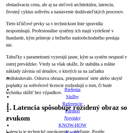
obstarávaciu cenu, ale aj na sieťovú architektúru, latenciu,
životný cyklus softvéru a nastavenie dodávateľských procesov.
Tieto kľúčové prvky sa v technickom liste spravidla
nespomínajú. Profesionálne systémy ich majú vyriešené v
štandarde, kým prístroje z bežného maloobchodného predaja
nie.
Tabuľky s parametrami vyzerajú jasne, kým sa systém nespustí v
ostrej prevádzke. Vtedy sa však ukáže, že stabilita a reálne
náklady závisia od detailov, o ktorých sa na začiatku
nediskutovalo. Odozva obrazu, priepustnosť siete alebo skryté
poplatky za softvérové licencie rozhodujú o tom, či bude
Riešenia
technika slúžiť bez výpadkov.
Služby
Referencie
1. Latencia spôsobuje rozídený obraz so
Partneri
zvukom
Novinky
KNOW-HOW
Latencia je technické oneskorenie – zdržanie. Pustíte
Kariéra