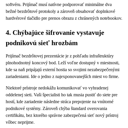
softvéru. Prijímač musí natívne podporovať minimálne dva
bežné bezdrôtové protokoly a zároveň obsahovať doplnkové
hardvérové tlačidlo pre prenos obrazu z chránených notebookov.
4. Chýbajúce šifrovanie vystavuje
podnikovú sieť hrozbám
Prijímač bezdrôtovej prezentácie je z pohľadu infraštruktúry
plnohodnotný koncový bod. Leží voľne dostupný v miestnosti,
kde sa naň pripájajú externí hostia so svojimi nezabezpečenými
zariadeniami. Ide o jedno z najexponovanejších miest vo firme.
Niektoré prístroje nedokážu komunikovať vo vyhradenej
oddelenej sieti. Vaši špecialisti ho tak musia pustiť do siete pre
hostí, kde zariadenie následne stráca prepojenie na vnútorné
podnikové systémy. Zároveň chýba štandard overovania
certifikátu, bez ktorého správne zabezpečená sieť nový prístroj
vôbec neprijme.