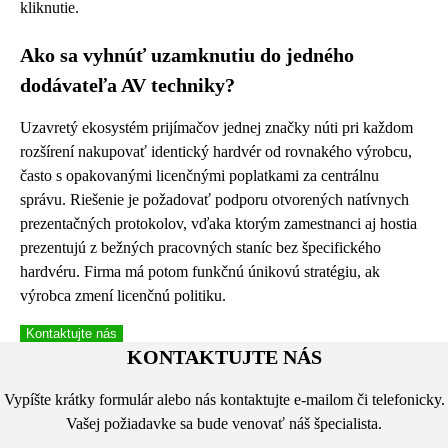
kliknutie.
Ako sa vyhnúť uzamknutiu do jedného
dodávateľa AV techniky?
Uzavretý ekosystém prijímačov jednej značky núti pri každom
rozšírení nakupovať identický hardvér od rovnakého výrobcu,
často s opakovanými licenčnými poplatkami za centrálnu
správu. Riešenie je požadovať podporu otvorených natívnych
prezentačných protokolov, vďaka ktorým zamestnanci aj hostia
prezentujú z bežných pracovných staníc bez špecifického
hardvéru. Firma má potom funkčnú únikovú stratégiu, ak
výrobca zmení licenčnú politiku.
Kontaktujte nás
KONTAKTUJTE NÁS
Vypíšte krátky formulár alebo nás kontaktujte e-mailom či telefonicky.
Vašej požiadavke sa bude venovať náš špecialista.