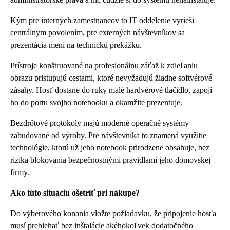
Kým pre interných zamestnancov to IT oddelenie vyrieši
centrálnym povolením, pre externých návštevníkov sa
prezentácia mení na technickú prekážku.
Prístroje konštruované na profesionálnu záťaž k zdieľaniu
obrazu pristupujú cestami, ktoré nevyžadujú žiadne softvérové
zásahy. Hosť dostane do ruky malé hardvérové tlačidlo, zapojí
ho do portu svojho notebooku a okamžite prezentuje.
Bezdrôtové protokoly majú moderné operačné systémy
zabudované od výroby. Pre návštevníka to znamená využitie
technológie, ktorú už jeho notebook prirodzene obsahuje, bez
rizika blokovania bezpečnostnými pravidlami jeho domovskej
firmy.
Ako túto situáciu ošetriť pri nákupe?
Do výberového konania vložte požiadavku, že pripojenie hosťa
musí prebiehať bez inštalácie akéhokoľvek dodatočného