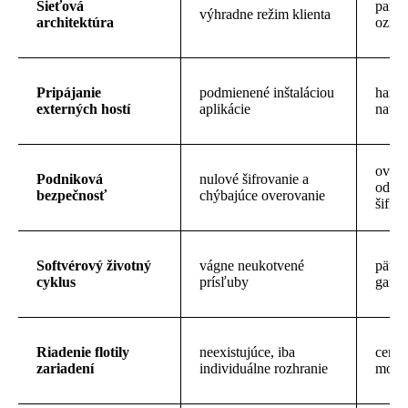
Sieťová
paral
výhradne režim klienta
architektúra
označ
Pripájanie
podmienené inštaláciou
hardv
externých hostí
aplikácie
natív
overo
Podniková
nulové šifrovanie a
oddel
bezpečnosť
chýbajúce overovanie
šifro
Softvérový životný
vágne neukotvené
päťro
cyklus
prísľuby
garan
Riadenie flotily
neexistujúce, iba
centr
zariadení
individuálne rozhranie
monit