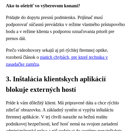
Ako to ošetriť vo výberovom konaní?
Pridajte do dopytu presnú podmienku. Prijímač musí
podporovať súčasnú prevádzku v režime vlastného prístupového
bodu a v režime klienta s podporou označovania priorít pre
prenos dát.
Prečo videohovory sekajú aj pri rýchlej firemnej optike,
rozoberá článok o
piatich chybách, pre ktoré technika v
zasadačke zamŕza
.
3. Inštalácia klientskych aplikácií
blokuje externých hostí
Príde k vám dôležitý klient. Má pripravené dáta a chce rýchlo
zdieľať obrazovku. A základný systém si vypýta inštaláciu
firemnej aplikácie. V tej chvíli narazíte na bežnú realitu
podnikovej bezpečnosti, keď hosť nemá na svojom zariadení
administrátorské práva a nič cudzie si do systému nenainštaluje.