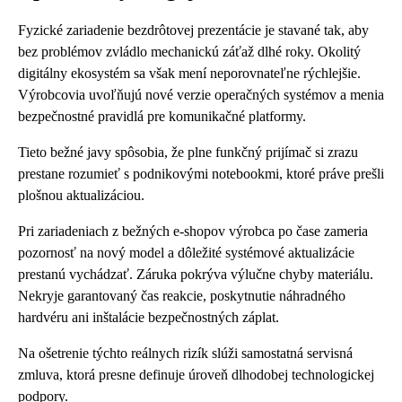
Fyzické zariadenie bezdrôtovej prezentácie je stavané tak, aby
bez problémov zvládlo mechanickú záťaž dlhé roky. Okolitý
digitálny ekosystém sa však mení neporovnateľne rýchlejšie.
Výrobcovia uvoľňujú nové verzie operačných systémov a menia
bezpečnostné pravidlá pre komunikačné platformy.
Tieto bežné javy spôsobia, že plne funkčný prijímač si zrazu
prestane rozumieť s podnikovými notebookmi, ktoré práve prešli
plošnou aktualizáciou.
Pri zariadeniach z bežných e-shopov výrobca po čase zameria
pozornosť na nový model a dôležité systémové aktualizácie
prestanú vychádzať. Záruka pokrýva výlučne chyby materiálu.
Nekryje garantovaný čas reakcie, poskytnutie náhradného
hardvéru ani inštalácie bezpečnostných záplat.
Na ošetrenie týchto reálnych rizík slúži samostatná servisná
zmluva, ktorá presne definuje úroveň dlhodobej technologickej
podpory.