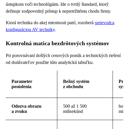
ústupkom voči technológiám. Ide o tvrdý štandard, ktorý
definuje zodpovedný prístup k nepretržitému chodu firmy.
Ktorá technika do akej miestnosti patrí, rozoberá
sprievodca
konfiguráciou AV techniky
.
Kontrolná matica bezdrôtových systémov
Pri porovnávaní došlých cenových ponúk a technických riešení
od dodávateľov použite túto analytickú tabuľku.
Parameter
Bežný systém
Profe
posúdenia
z obchodu
syst
Odozva obrazu
500 až 1 500
hodno
a zvuku
milisekúnd
milis