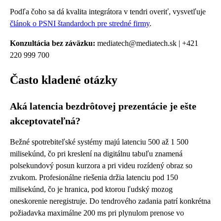
Podľa čoho sa dá kvalita integrátora v tendri overiť, vysvetľuje
článok o PSNI štandardoch pre stredné firmy
.
Konzultácia bez záväzku:
mediatech@mediatech.sk | +421
220 999 700
Často kladené otázky
Aká latencia bezdrôtovej prezentácie je ešte
akceptovateľná?
Bežné spotrebiteľské systémy majú latenciu 500 až 1 500
milisekúnd, čo pri kreslení na digitálnu tabuľu znamená
polsekundový posun kurzora a pri videu rozídený obraz so
zvukom. Profesionálne riešenia držia latenciu pod 150
milisekúnd, čo je hranica, pod ktorou ľudský mozog
oneskorenie neregistruje. Do tendrového zadania patrí konkrétna
požiadavka maximálne 200 ms pri plynulom prenose vo