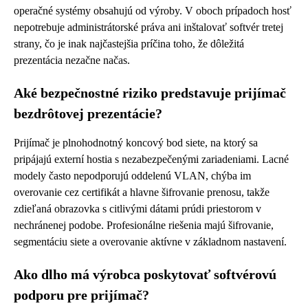
operačné systémy obsahujú od výroby. V oboch prípadoch hosť
nepotrebuje administrátorské práva ani inštalovať softvér tretej
strany, čo je inak najčastejšia príčina toho, že dôležitá
prezentácia nezačne načas.
Aké bezpečnostné riziko predstavuje prijímač
bezdrôtovej prezentácie?
Prijímač je plnohodnotný koncový bod siete, na ktorý sa
pripájajú externí hostia s nezabezpečenými zariadeniami. Lacné
modely často nepodporujú oddelenú VLAN, chýba im
overovanie cez certifikát a hlavne šifrovanie prenosu, takže
zdieľaná obrazovka s citlivými dátami prúdi priestorom v
nechránenej podobe. Profesionálne riešenia majú šifrovanie,
segmentáciu siete a overovanie aktívne v základnom nastavení.
Ako dlho má výrobca poskytovať softvérovú
podporu pre prijímač?