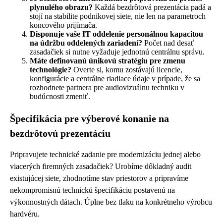
plynulého obrazu?
Každá bezdrôtová prezentácia padá a
stojí na stabilite podnikovej siete, nie len na parametroch
koncového prijímača.
Disponuje vaše IT oddelenie personálnou kapacitou
na údržbu oddelených zariadení?
Počet nad desať
zasadačiek si nutne vyžaduje jednotnú centrálnu správu.
Máte definovanú únikovú stratégiu pre zmenu
technológie?
Overte si, komu zostávajú licencie,
konfigurácie a centrálne riadiace údaje v prípade, že sa
rozhodnete partnera pre audiovizuálnu techniku v
budúcnosti zmeniť.
Špecifikácia pre výberové konanie na
bezdrôtovú prezentáciu
Pripravujete technické zadanie pre modernizáciu jednej alebo
viacerých firemných zasadačiek? Urobíme dôkladný audit
existujúcej siete, zhodnotíme stav priestorov a pripravíme
nekompromisnú technickú špecifikáciu postavenú na
výkonnostných dátach. Úplne bez tlaku na konkrétneho výrobcu
hardvéru.