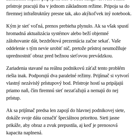
prístroje pracujú iba v jednom základnom režime. Pripoja sa do
firemnej infraštruktúry presne tak, ako akýkoľvek iný notebook.
Kým je sieť voľná, prenos prebieha plynulo. Ak sa však spustí
hromadná aktualizácia systémov alebo beží objemné
zálohovanie dát, bezdrôtová prezentácia začne sekať. Vaše
oddelenie s tým nevie urobiť nič, pretože prístroj neumožňuje
uprednostniť obraz pred bežnou sieťovou prevádzkou.
Zariadenia stavané na reálnu podnikovú záťaž tento problém
riešia inak. Podporujú dva paralelné režimy. Prijímač si vytvorí
vlastný nezávislý prístupový bod. Prístroje hostí sa pripájajú
priamo naň, čím firemnú sieť nezaťažujú a nemajú do nej
prístup.
Ak sa prijímač predsa len zapojí do hlavnej podnikovej siete,
dokáže svoje dáta označiť špeciálnou prioritou. Sieti jasne
prikáže, aby obraz a zvuk prepustila, aj keď je prenosová
kapacita naplnená.