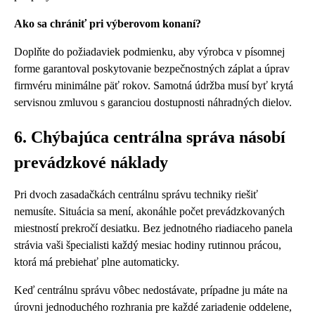
Ako sa chrániť pri výberovom konaní?
Doplňte do požiadaviek podmienku, aby výrobca v písomnej
forme garantoval poskytovanie bezpečnostných záplat a úprav
firmvéru minimálne päť rokov. Samotná údržba musí byť krytá
servisnou zmluvou s garanciou dostupnosti náhradných dielov.
6. Chýbajúca centrálna správa násobí
prevádzkové náklady
Pri dvoch zasadačkách centrálnu správu techniky riešiť
nemusíte. Situácia sa mení, akonáhle počet prevádzkovaných
miestností prekročí desiatku. Bez jednotného riadiaceho panela
strávia vaši špecialisti každý mesiac hodiny rutinnou prácou,
ktorá má prebiehať plne automaticky.
Keď centrálnu správu vôbec nedostávate, prípadne ju máte na
úrovni jednoduchého rozhrania pre každé zariadenie oddelene,