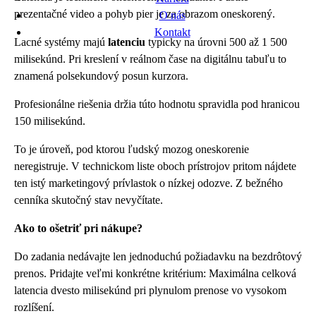
prezentačné video a pohyb pier je za obrazom oneskorený.
O nás
Kontakt
Lacné systémy majú
latenciu
typicky na úrovni 500 až 1 500
milisekúnd. Pri kreslení v reálnom čase na digitálnu tabuľu to
znamená polsekundový posun kurzora.
Profesionálne riešenia držia túto hodnotu spravidla pod hranicou
150 milisekúnd.
To je úroveň, pod ktorou ľudský mozog oneskorenie
neregistruje. V technickom liste oboch prístrojov pritom nájdete
ten istý marketingový prívlastok o nízkej odozve. Z bežného
cenníka skutočný stav nevyčítate.
Ako to ošetriť pri nákupe?
Do zadania nedávajte len jednoduchú požiadavku na bezdrôtový
prenos. Pridajte veľmi konkrétne kritérium: Maximálna celková
latencia dvesto milisekúnd pri plynulom prenose vo vysokom
rozlíšení.