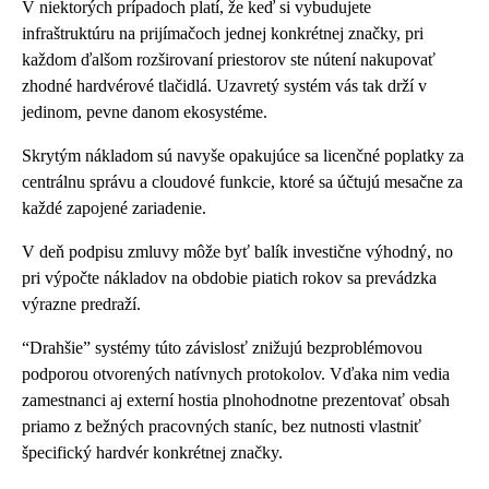
V niektorých prípadoch platí, že keď si vybudujete
infraštruktúru na prijímačoch jednej konkrétnej značky, pri
každom ďalšom rozširovaní priestorov ste nútení nakupovať
zhodné hardvérové tlačidlá. Uzavretý systém vás tak drží v
jedinom, pevne danom ekosystéme.
Skrytým nákladom sú navyše opakujúce sa licenčné poplatky za
centrálnu správu a cloudové funkcie, ktoré sa účtujú mesačne za
každé zapojené zariadenie.
V deň podpisu zmluvy môže byť balík investične výhodný, no
pri výpočte nákladov na obdobie piatich rokov sa prevádzka
výrazne predraží.
“Drahšie” systémy túto závislosť znižujú bezproblémovou
podporou otvorených natívnych protokolov. Vďaka nim vedia
zamestnanci aj externí hostia plnohodnotne prezentovať obsah
priamo z bežných pracovných staníc, bez nutnosti vlastniť
špecifický hardvér konkrétnej značky.