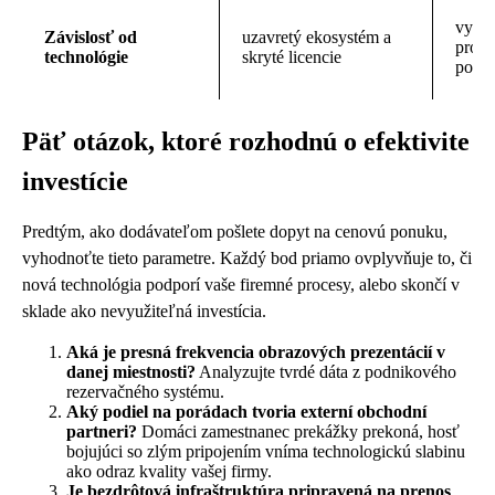
využi
Závislosť od
uzavretý ekosystém a
proto
technológie
skryté licencie
podm
Päť otázok, ktoré rozhodnú o efektivite
investície
Predtým, ako dodávateľom pošlete dopyt na cenovú ponuku,
vyhodnoťte tieto parametre. Každý bod priamo ovplyvňuje to, či
nová technológia podporí vaše firemné procesy, alebo skončí v
sklade ako nevyužiteľná investícia.
Aká je presná frekvencia obrazových prezentácií v
danej miestnosti?
Analyzujte tvrdé dáta z podnikového
rezervačného systému.
Aký podiel na porádach tvoria externí obchodní
partneri?
Domáci zamestnanec prekážky prekoná, hosť
bojujúci so zlým pripojením vníma technologickú slabinu
ako odraz kvality vašej firmy.
Je bezdrôtová infraštruktúra pripravená na prenos