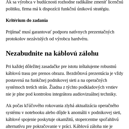
Ak sa výrobca v budúcnosti rozhodne radikálne zmeniť licenčnú
politiku, firma má k dispozícii funkčnú únikovú stratégiu.
Kritérium do zadania
Prijímač musí garantovať podporu natívnych prezentačných
protokolov nezávislých od výrobcu hardvéru.
Nezabudnite na káblovú zálohu
Pri každej dôležitej zasadačke pre istotu inštalujeme robustnú
káblovú trasu pre prenos obrazu. Bezdrôtová prezentácia je vždy
postavená na funkčnej podnikovej sieti a na operačných
systémoch tretích strán. Žiadna z týchto podkladových vrstiev
nie je plne pod kontrolou integrátora audiovizuálnej techniky.
Ak počas kľúčového rokovania zlyhá aktualizácia operačného
systému v notebooku alebo dôjde k anomálii v podnikovej sieti,
káblové spojenie poskytuje okamžitú, stopercentne spoľahlivú
alternatívu pre pokračovanie v práci. Káblová záloha nie je