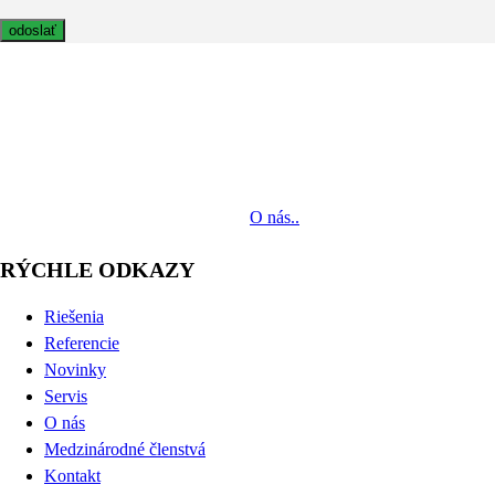
MediaTech je popredným systémovým integrátorom profesionálnych
audiovizuálnych technológií svetových výrobcov. Jeho poslaním je
prinášať klientom komplexné AV riešenia od návrhu projektu cez
dodávku zariadení až po realizáciu.
O nás..
RÝCHLE ODKAZY
Riešenia
Referencie
Novinky
Servis
O nás
Medzinárodné členstvá
Kontakt