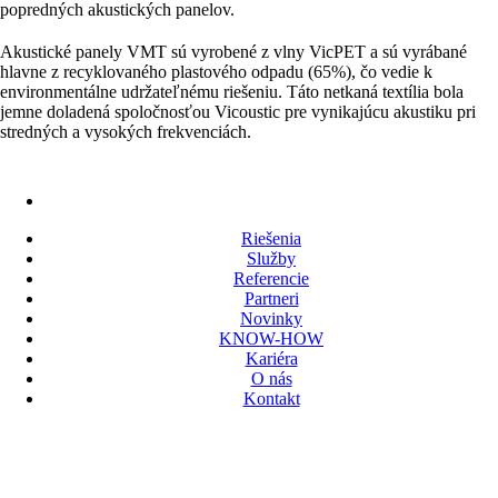
popredných akustických panelov.
Akustické panely VMT sú vyrobené z vlny VicPET a sú vyrábané
hlavne z recyklovaného plastového odpadu (65%), čo vedie k
environmentálne udržateľnému riešeniu. Táto netkaná textília bola
jemne doladená spoločnosťou Vicoustic pre vynikajúcu akustiku pri
stredných a vysokých frekvenciách.
Riešenia
Služby
Referencie
Partneri
Novinky
KNOW-HOW
Kariéra
O nás
Kontakt