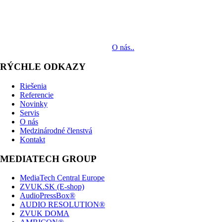
MediaTech je popredným systémovým integrátorom profesionálnych
audiovizuálnych technológií svetových výrobcov. Jeho poslaním je
prinášať klientom komplexné AV riešenia od návrhu projektu cez
dodávku zariadení až po realizáciu.
O nás..
RÝCHLE ODKAZY
Riešenia
Referencie
Novinky
Servis
O nás
Medzinárodné členstvá
Kontakt
MEDIATECH GROUP
MediaTech Central Europe
ZVUK.SK (E-shop)
AudioPressBox®
AUDIO RESOLUTION®
ZVUK DOMA