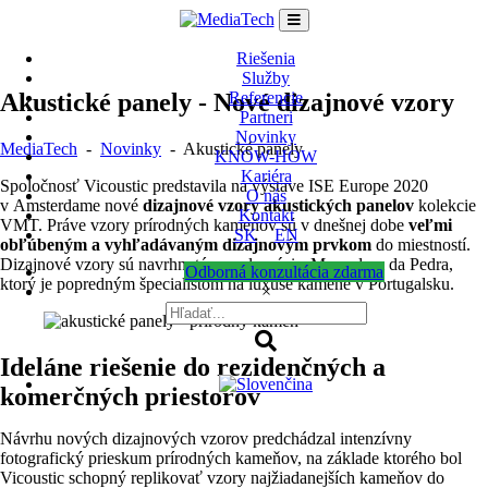
Skip
to
content
Riešenia
Služby
Akustické panely - Nové dizajnové vzory
Referencie
Partneri
Novinky
MediaTech
-
Novinky
-
Akustické panely
KNOW-HOW
Kariéra
Spoločnosť Vicoustic predstavila na výstave ISE Europe 2020
O nás
v Amsterdame nové
dizajnové vzory akustických panelov
kolekcie
Kontakt
VMT. Práve vzory prírodných kameňov sú v dnešnej dobe
veľmi
SK
EN
obľúbeným a vyhľadávaným dizajnovým prvkom
do miestností.
Dizajnové vzory sú navrhnuté v spolupráci s Mercadom da Pedra,
Odborná konzultácia zdarma
ktorý je popredným špecialistom na luxusé kamene v Portugalsku.
×
Ideláne riešenie do rezidenčných a
komerčných priestorov
Návrhu nových dizajnových vzorov predchádzal intenzívny
fotografický prieskum prírodných kameňov, na základe ktorého bol
Vicoustic schopný replikovať vzory najžiadanejších kameňov do