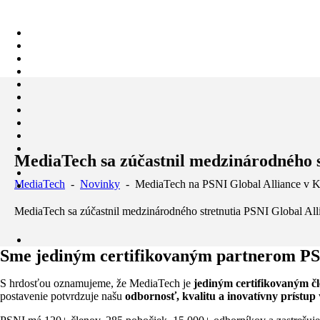
Skip
to
content
MediaTech sa zúčastnil medzinárodného st
MediaTech
-
Novinky
-
MediaTech na PSNI Global Alliance v Ka
MediaTech sa zúčastnil medzinárodného stretnutia PSNI Global All
Sme jediným certifikovaným partnerom PS
S hrdosťou oznamujeme, že MediaTech je
jediným certifikovaným čl
postavenie potvrdzuje našu
odbornosť, kvalitu a inovatívny prístup