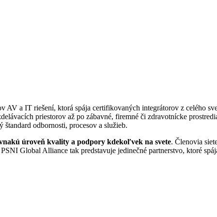
AV a IT riešení, ktorá spája certifikovaných integrátorov z celého svet
vzdelávacích priestorov až po zábavné, firemné či zdravotnícke prostre
ý štandard odbornosti, procesov a služieb.
vnakú úroveň kvality a podpory kdekoľvek na svete
. Členovia sie
 PSNI Global Alliance tak predstavuje jedinečné partnerstvo, ktoré sp