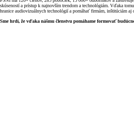
PSNI má 120+ členov, 285 pobočiek, 15 000+ odborníkov a zastrešuje 6
skúseností a prístup k najnovším trendom a technológiám. Vďaka tom
hranice audiovizuálnych technológií a pomáhať firmám, inštitúciám aj
Sme hrdí, že vďaka nášmu členstvu pomáhame formovať budúcnos