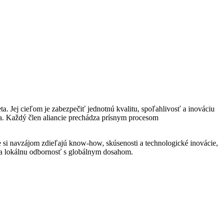
a. Jej cieľom je zabezpečiť jednotnú kvalitu, spoľahlivosť a inováciu
dia. Každý člen aliancie prechádza prísnym procesom
te si navzájom zdieľajú know-how, skúsenosti a technologické inovácie,
ája lokálnu odbornosť s globálnym dosahom.