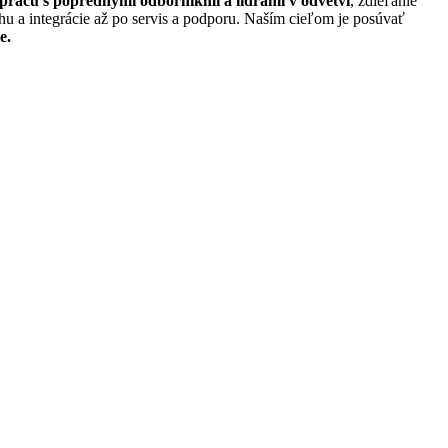
prácu s poprednými odborníkmi a lídrami v odvetví
, zdieľanie
u a integrácie až po servis a podporu. Naším cieľom je posúvať
e.