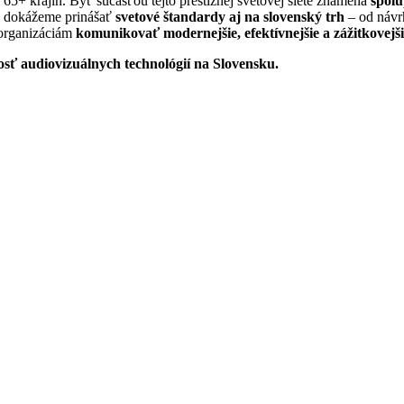
5+ krajín. Byť súčasťou tejto prestížnej svetovej siete znamená
spolu
u dokážeme prinášať
svetové štandardy aj na slovenský trh
– od návrh
 organizáciám
komunikovať modernejšie, efektívnejšie a zážitkovejši
ť audiovizuálnych technológií na Slovensku.