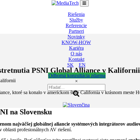
Riešenia
Služby
Referencie
Partneri
Novinky
KNOW-HOW
Kariéra
O nás
Kontakt
SK
EN
retnutia PSNI Global Alliance v Kalifornii
Odborná konzultácia zdarma
lifornii
×
iance, ktoré sa konalo v americkom štáte California v krásnom meste 
NI na Slovensku
enom najväčšej globálnej aliancie systémových integrátorov audiov
v oblasti profesionálnych AV riešení.