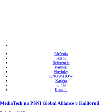
praxi
–
rozhovor
s
technickým
riaditeľom
divadla
Riešenia
Služby
Referencie
Partneri
Novinky
KNOW-HOW
Kariéra
O nás
Kontakt
MediaTech na PSNI Global Alliance v Kalifornii