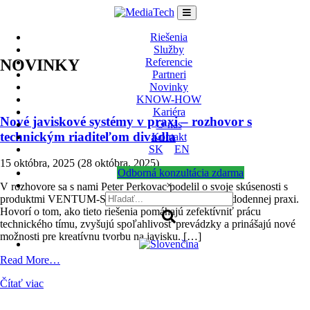
Skip
to
content
Riešenia
Služby
NOVINKY
Referencie
Partneri
Novinky
KNOW-HOW
Kariéra
Nové javiskové systémy v praxi – rozhovor s
O nás
technickým riaditeľom divadla
Kontakt
SK
EN
15 októbra, 2025
(28 októbra, 2025)
Odborná konzultácia zdarma
×
V rozhovore sa s nami Peter Perkovac podelil o svoje skúsenosti s
produktmi VENTUM-S, ktoré využíva vo svojej každodennej praxi.
Hovorí o tom, ako tieto riešenia pomáhajú zefektívniť prácu
technického tímu, zvyšujú spoľahlivosť prevádzky a prinášajú nové
možnosti pre kreatívnu tvorbu na javisku. […]
from
Read More…
Nové
Čítať viac
javiskové
systémy
v