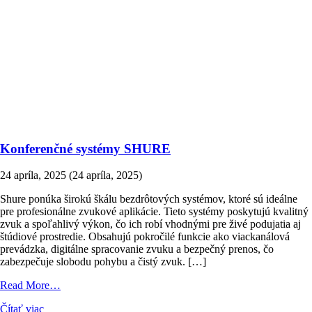
Konferenčné systémy SHURE
24 apríla, 2025
(24 apríla, 2025)
Shure ponúka širokú škálu bezdrôtových systémov, ktoré sú ideálne
pre profesionálne zvukové aplikácie. Tieto systémy poskytujú kvalitný
zvuk a spoľahlivý výkon, čo ich robí vhodnými pre živé podujatia aj
štúdiové prostredie. Obsahujú pokročilé funkcie ako viackanálová
prevádzka, digitálne spracovanie zvuku a bezpečný prenos, čo
zabezpečuje slobodu pohybu a čistý zvuk. […]
from
Read More…
Konferenčné
Čítať viac
systémy