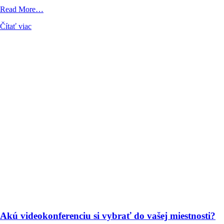
from
Read More…
MediaTech
Čítať viac
na
výstave
IBC
2025
Akú videokonferenciu si vybrať do vašej miestnosti?