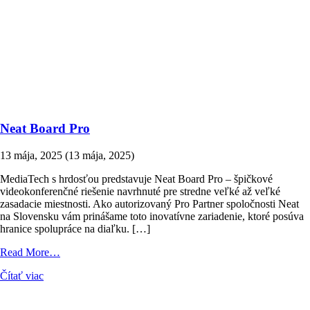
Neat Board Pro
13 mája, 2025
(13 mája, 2025)
MediaTech s hrdosťou predstavuje Neat Board Pro – špičkové
videokonferenčné riešenie navrhnuté pre stredne veľké až veľké
zasadacie miestnosti. Ako autorizovaný Pro Partner spoločnosti Neat
na Slovensku vám prinášame toto inovatívne zariadenie, ktoré posúva
hranice spolupráce na diaľku. […]
from
Read More…
Neat
Čítať viac
Board
Pro