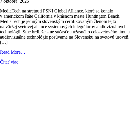
7 októbra, 2025
MediaTech na stretnutí PSNI Global Alliance, ktoré sa konalo
v americkom štáte California v krásnom meste Huntington Beach.
MediaTech je jediným slovenským certifikovaným členom tejto
najväčšej svetovej aliance systémových integrátorov audiovizuálnych
technológií. Sme hrdí, že sme súčasťou úžasného celosvetového tímu a
audiovizuálne technológie posúvame na Slovensku na svetovú úroveň.
[…]
from
Read More…
MediaTech
Čítať viac
na
PSNI
Global
Alliance
v
Kalifornii