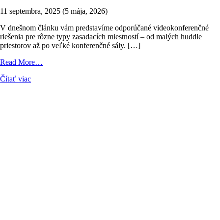
11 septembra, 2025
(5 mája, 2026)
V dnešnom článku vám predstavíme odporúčané videokonferenčné
riešenia pre rôzne typy zasadacích miestností – od malých huddle
priestorov až po veľké konferenčné sály. […]
from
Read More…
Akú
Čítať viac
videokonferenciu
si
vybrať
do
vašej
miestnosti?