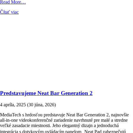
from
Read More…
Náš
Čítať viac
projekt
v
európskom
magazíne
Inavate
Predstavujeme Neat Bar Generation 2
4 apríla, 2025
(30 júna, 2026)
MediaTech s hrdosťou predstavuje Neat Bar Generation 2, najnovšie
all-in-one videokonferenčné zariadenie navrhnuté pre malé a stredne
veľké zasadacie miestnosti. Jeho elegantný dizajn a jednoduchá
integrácia s dotykovým ovládacím panelom Neat Pad zabezpečujú