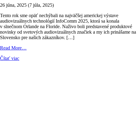
26 júna, 2025
(7 júla, 2025)
Tento rok sme opäť nechýbali na najväčšej americkej výstave
audiovizuálnych technológií InfoComm 2025, ktorá sa konala
v slnečnom Orlande na Floride. Naživo boli predstavené produktové
novinky od svetových audiovizuálnych značiek a my ich prinášame na
Slovensko pre našich zákazníkov. […]
from
Read More…
MediaTech
Čítať viac
na
výstave
InfoComm
2025