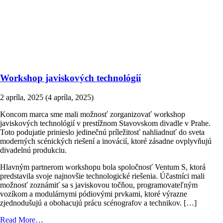
Workshop javiskových technológií
2 apríla, 2025
(4 apríla, 2025)
Koncom marca sme mali možnosť zorganizovať workshop
javiskových technológií v prestížnom Stavovskom divadle v Prahe.
Toto podujatie prinieslo jedinečnú príležitosť nahliadnuť do sveta
moderných scénických riešení a inovácií, ktoré zásadne ovplyvňujú
divadelnú produkciu.
Hlavným partnerom workshopu bola spoločnosť Ventum S, ktorá
predstavila svoje najnovšie technologické riešenia. Účastníci mali
možnosť zoznámiť sa s javiskovou točňou, programovateľným
vozíkom a modulárnymi pódiovými prvkami, ktoré výrazne
zjednodušujú a obohacujú prácu scénografov a technikov. […]
from
Read More…