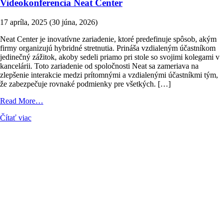
Videokonferencia Neat Center
17 apríla, 2025
(30 júna, 2026)
Neat Center je inovatívne zariadenie, ktoré predefinuje spôsob, akým
firmy organizujú hybridné stretnutia. Prináša vzdialeným účastníkom
jedinečný zážitok, akoby sedeli priamo pri stole so svojimi kolegami v
kancelárii. Toto zariadenie od spoločnosti Neat sa zameriava na
zlepšenie interakcie medzi prítomnými a vzdialenými účastníkmi tým,
že zabezpečuje rovnaké podmienky pre všetkých. […]
from
Read More…
Videokonferencia
Čítať viac
Neat
Center