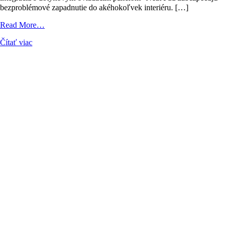
bezproblémové zapadnutie do akéhokoľvek interiéru. […]
from
Read More…
Predstavujeme
Čítať viac
Neat
Bar
Generation
2