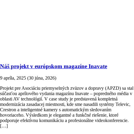
Náš projekt v európskom magazíne Inavate
9 apríla, 2025
(30 júna, 2026)
Projekt pre Asociáciu priemyselných zväzov a dopravy (APZD) sa stal
súčasťou aprílového vydania magazínu Inavate – popredného média v
oblasti AV technológií. V case study je predstavená kompletná
modernizácia zasadacej miestnosti, kde sme nasadili systémy Televic,
Crestron a inteligentné kamery s automatickým sledovaním
hovoriaceho. Výsledkom je elegantné a funkčné riešenie, ktoré
podporuje efektívnu komunikáciu a profesionálne videokonferencie.
[…]