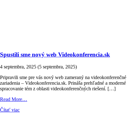
Spustili sme nový web Videokonferencia.sk
4 septembra, 2025
(5 septembra, 2025)
Pripravili sme pre vás nový web zameraný na videokonferenčné
zariadenia – Videokonferencia.sk. Prináša prehľadné a moderné
spracovanie tém z oblasti videokonferenčných riešení. […]
from
Read More…
Spustili
Čítať viac
sme
nový
web
Videokonferencia.sk