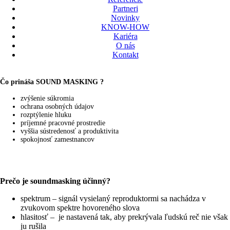
Partneri
Novinky
KNOW-HOW
Kariéra
O nás
Kontakt
Čo prináša SOUND MASKING ?
zvýšenie súkromia
ochrana osobných údajov
rozptýlenie hluku
príjemné pracovné prostredie
vyššia sústredenosť a produktivita
spokojnosť zamestnancov
Prečo je soundmasking účinný?
spektrum – signál vysielaný reproduktormi sa nachádza v
zvukovom spektre hovoreného slova
hlasitosť – je nastavená tak, aby prekrývala ľudskú reč nie však
ju rušila