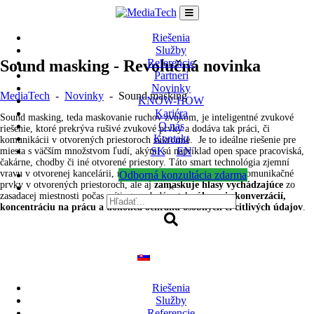
Skip
to
content
Riešenia
Služby
Sound masking - Revolučná novinka
Referencie
Partneri
Novinky
MediaTech
-
Novinky
-
Sound masking
KNOW-HOW
Kariéra
Sound masking, teda maskovanie ruchov zvukom, je inteligentné zvukové
O nás
riešenie, ktoré prekrýva rušivé zvukové prvky a dodáva tak práci, či
Kontakt
komunikácii v otvorených priestoroch súkromie. Je to ideálne riešenie pre
SK
EN
miesta s väčším množstvom ľudí, akými sú napríklad open space pracoviská,
čakárne, chodby či iné otvorené priestory. Táto smart technológia zjemní
vravu v otvorenej kancelárii, minimalizuje rušivé zvukové a komunikačné
Odborná konzultácia zdarma
prvky v otvorených priestoroch, ale aj
zamaskuje hlasy vychádzajúce
zo
×
zasadacej miestnosti počas mítingu a dodáva tak
súkromie konverzácií,
koncentráciu na prácu a dokonca ochranu osobných či citlivých údajov
.
Riešenia
Služby
Referencie