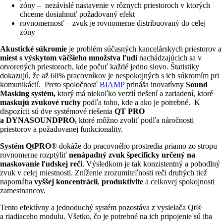
zóny – nezávislé nastavenie v rôznych priestoroch v ktorých
chceme dosiahnuť požadovaný efekt
rovnomernosť – zvuk je rovnomerne distribuovaný do celej
zóny
Akustické súkromie
je problém súčasných kancelárskych priestorov a
miest s výskytom väčšieho množstva ľudí
nachádzajúcich sa v
otvorených priestoroch, kde počuť každé jedno slovo. Štatistiky
dokazujú, že až 60% pracovníkov je nespokojných s ich súkromím pri
komunikácií. Preto spoločnosť
BIAMP
prináša inovatívny
Sound
Masking systém,
ktorý má niekoľko verzií riešení a zariadení, ktoré
maskujú zvukové ruchy
podľa toho, kde a ako je potrebné. K
dispozícii sú dve systémové riešenia
QT PRO
a DYNASOUNDPRO,
ktoré môžno zvoliť podľa náročnosti
priestorov a požadovanej funkcionality.
Systém
QtPRO
® dokáže do pracovného prostredia priamo zo stropu
rovnomerne rozptýliť
nenápadný zvuk špecificky určený na
maskovanie ľudskej reči
. Výsledkom je tak konzistentný a pohodlný
zvuk v celej miestnosti. Zníženie zrozumiteľnosti reči druhých tiež
napomáha
vyššej koncentrácii
,
produktivite
a celkovej spokojnosti
zamestnancov.
Tento efektívny a jednoduchý systém pozostáva z vysielača Qt®
a riadiaceho modulu. Všetko, čo je potrebné na ich pripojenie sú iba