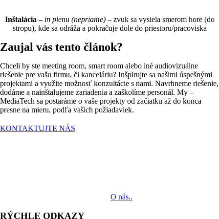
Inštalácia –
in plenu
(nepriame)
– zvuk sa vysiela smerom hore (do
stropu), kde sa odráža a pokračuje dole do priestoru/pracoviska
Zaujal vás tento článok?
Chceli by ste meeting room, smart room alebo iné audiovizuálne
riešenie pre vašu firmu, či kanceláriu? Inšpirujte sa našimi úspešnými
projektami a využite možnosť konzultácie s nami. Navrhneme riešenie,
dodáme a nainštalujeme zariadenia a zaškolíme personál. My –
MediaTech sa postaráme o vaše projekty od začiatku až do konca
presne na mieru, podľa vašich požiadaviek.
KONTAKTUJTE NÁS
MediaTech je popredným systémovým integrátorom profesionálnych
audiovizuálnych technológií svetových výrobcov. Jeho poslaním je
prinášať klientom komplexné AV riešenia od návrhu projektu cez
dodávku zariadení až po realizáciu.
O nás..
RÝCHLE ODKAZY