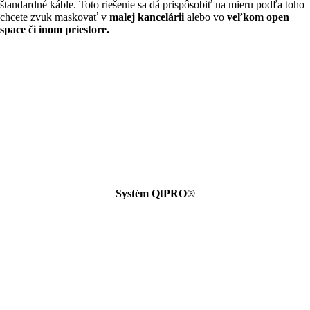
štandardné káble. Toto riešenie sa dá prispôsobiť na mieru podľa toho
chcete zvuk maskovať v
malej kancelárii
alebo vo
veľkom open
space či inom priestore.
Systém QtPRO
®