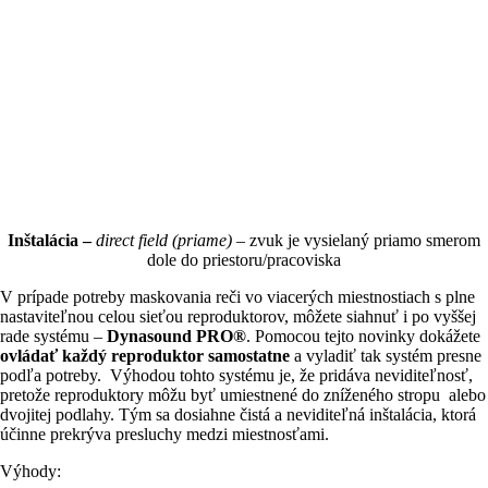
Inštalácia –
direct field (priame)
– zvuk je vysielaný priamo smerom
dole do priestoru/pracoviska
V prípade potreby maskovania reči vo viacerých miestnostiach s plne
nastaviteľnou celou sieťou reproduktorov, môžete siahnuť i po vyššej
rade systému –
Dynasound PRO®
. Pomocou tejto novinky dokážete
ovládať každý reproduktor samostatne
a vyladiť tak systém presne
podľa potreby. Výhodou tohto systému je, že pridáva neviditeľnosť,
pretože reproduktory môžu byť umiestnené do zníženého stropu alebo
dvojitej podlahy. Tým sa dosiahne čistá a neviditeľná inštalácia, ktorá
účinne prekrýva presluchy medzi miestnosťami.
Výhody: