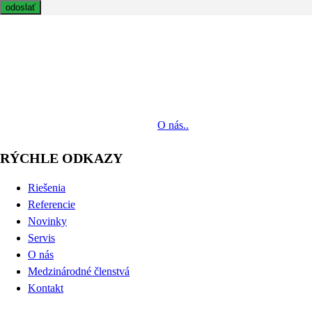
MediaTech je popredným systémovým integrátorom profesionálnych
audiovizuálnych technológií svetových výrobcov. Jeho poslaním je
prinášať klientom komplexné AV riešenia od návrhu projektu cez
dodávku zariadení až po realizáciu.
O nás..
RÝCHLE ODKAZY
Riešenia
Referencie
Novinky
Servis
O nás
Medzinárodné členstvá
Kontakt