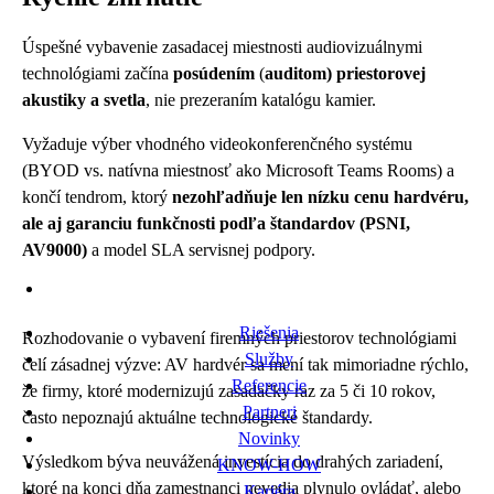
Úspešné vybavenie zasadacej miestnosti audiovizuálnymi
technológiami začína
posúdením
(
auditom) priestorovej
akustiky a svetla
, nie prezeraním katalógu kamier.
Vyžaduje výber vhodného
videokonferenčného systému
(BYOD vs. natívna miestnosť ako Microsoft Teams Rooms) a
končí tendrom, ktorý
nezohľadňuje len nízku cenu hardvéru,
ale aj garanciu funkčnosti podľa štandardov (PSNI,
AV9000)
a model SLA servisnej podpory.
Riešenia
Rozhodovanie o vybavení firemných priestorov technológiami
Služby
čelí zásadnej výzve: AV hardvér sa mení tak mimoriadne rýchlo,
Referencie
že firmy, ktoré modernizujú zasadačky raz za 5 či 10 rokov,
Partneri
často nepoznajú aktuálne technologické štandardy.
Novinky
Výsledkom býva neuvážená investícia do drahých zariadení,
KNOW-HOW
ktoré na konci dňa zamestnanci nevedia plynulo ovládať, alebo
Kariéra