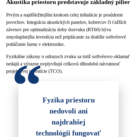
Akustika priestoru predstavuje základný pilier
Prvým a najdôležitejším krokom celej inštalácie je posúdenie
povrchov. Integrácia akustických panelov, kobercov či ťažších
závesov pre optimalizáciu doby dozvuku (RT60) býva
zmysluplnejšia investícia než priplácanie za drahšie softvérové
potláčanie šumu v elektronike.
Fyzikálne zákony o odrazoch zvuku sa totiž softvérovo oklamať
nedajú a výrazne ovplyvňujú celkovú dlhodobú návratnosť
projektovej investície (TCO).
Fyzika priestoru
nedovolí ani
najdrahšej
technológii fungovať