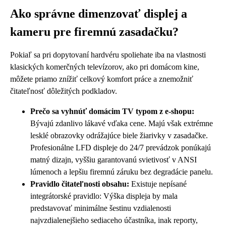
Ako správne dimenzovať displej a
kameru pre firemnú zasadačku?
Pokiaľ sa pri dopytovaní hardvéru spoliehate iba na vlastnosti
klasických komerčných televízorov, ako pri domácom kine,
môžete priamo znížiť celkový komfort práce a znemožniť
čitateľnosť dôležitých podkladov.
Prečo sa vyhnúť domácim TV typom z e-shopu:
Bývajú zdanlivo lákavé vďaka cene. Majú však extrémne
lesklé obrazovky odrážajúce biele žiarivky v zasadačke.
Profesionálne LFD displeje do 24/7 prevádzok ponúkajú
matný dizajn, vyššiu garantovanú svietivosť v ANSI
lúmenoch a lepšiu firemnú záruku bez degradácie panelu.
Pravidlo čitateľnosti obsahu:
Existuje nepísané
integrátorské pravidlo: Výška displeja by mala
predstavovať minimálne šestinu vzdialenosti
najvzdialenejšieho sediaceho účastníka, inak reporty,