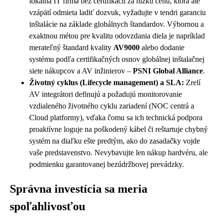
lokálna IT firma bez certifikácií za nízku cenu, ktorá ale
vzápätí odmieta ladiť dozvuk, vyžadujte v tendri garanciu
inštalácie na základe globálnych štandardov. Výbornou a
exaktnou métou pre kvalitu odovzdania diela je napríklad
merateľný štandard kvality
AV9000
alebo dodanie
systému podľa certifikačných osnov globálnej inštalačnej
siete nákupcov a AV inžinierov –
PSNI Global Alliance
.
Životný cyklus (Lifecycle management) a SLA:
Zrelí
AV integrátori definujú a požadujú monitorovanie
vzdialeného životného cyklu zariadení (NOC centrá a
Cloud platformy), vďaka čomu sa ich technická podpora
proaktívne loguje na poškodený kábel či reštartuje chybný
systém na diaľku ešte predtým, ako do zasadačky vojde
vaše predstavenstvo. Nevybavujte len nákup hardvéru, ale
podmienku garantovanej bezúdržbovej prevádzky.
Správna investícia sa meria
spoľahlivosťou