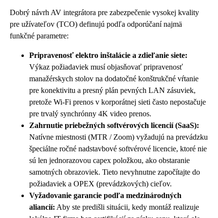
Dobrý návrh AV integrátora pre zabezpečenie vysokej kvality
pre užívateľov (TCO) definujú podľa odporúčaní najmä
funkčné parametre:
Pripravenosť elektro inštalácie a zdieľanie siete:
Výkaz požiadaviek musí objasňovať pripravenosť
manažérskych stolov na dodatočné konštrukčné vŕtanie
pre konektivitu a presný plán pevných LAN zásuviek,
pretože Wi-Fi prenos v korporátnej sieti často nepostačuje
pre trvalý synchrónny 4K video prenos.
Zahrnutie priebežných softvérových licencií (SaaS):
Natívne miestnosti (MTR / Zoom) vyžadujú na prevádzku
špeciálne ročné nadstavbové softvérové licencie, ktoré nie
sú len jednorazovou capex položkou, ako obstaranie
samotných obrazoviek. Tieto nevyhnutne započítajte do
požiadaviek a OPEX (prevádzkových) cieľov.
Vyžadovanie garancie podľa medzinárodných
aliancií:
Aby ste predišli situácii, kedy montáž realizuje