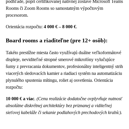
podhľade, popri certifikovanej natívnej zostave Microsoft Teams
Rooms či Zoom Rooms so samostatným výpočtovým
procesorom.
Orientácia rozpočtu:
4 000 € – 8 000 €
.
Board rooms a riaditeľne (pre 12+ osôb):
Takéto prestížne miesta často využívajú duálne veľkoformátové
displeje, neviditeľné stropné smerové mikrofóny vylučujúce
šumy z prevracania dokumentov, profesionálny inteligentný strih
viacerých sledovacích kamier a riadiaci systém na automatizáciu
plynulého spustenia mítingu, roliet aj osvetlenia. Orientácia
rozpočtu:
10 000 € a viac
.
(Cenu realizácie dodatočne ovplyvňuje nutnosť
absolútne diskrétnej architektúry bez priznanej a viditeľnej
sieťovej kabeláže či sekanie podlahových prechodových krabíc).