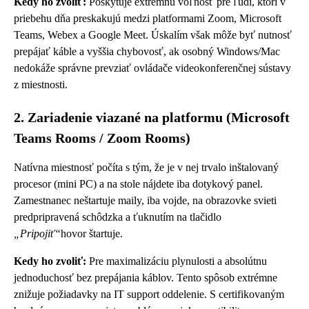
Kedy ho zvoliť:
Poskytuje extrémnu voľnosť pre ľudí, ktorí v
priebehu dňa preskakujú medzi platformami Zoom, Microsoft
Teams, Webex a Google Meet. Úskalím však môže byť nutnosť
prepájať káble a vyššia chybovosť, ak osobný Windows/Mac
nedokáže správne prevziať ovládače videokonferenčnej sústavy
z miestnosti.
2. Zariadenie viazané na platformu (Microsoft
Teams Rooms / Zoom Rooms)
Natívna miestnosť počíta s tým, že je v nej trvalo inštalovaný
procesor (mini PC) a na stole nájdete iba dotykový panel.
Zamestnanec neštartuje maily, iba vojde, na obrazovke svieti
predpripravená schôdzka a ťuknutím na tlačidlo
„Pripojiť“
hovor štartuje.
Kedy ho zvoliť:
Pre maximalizáciu plynulosti a absolútnu
jednoduchosť bez prepájania káblov. Tento spôsob extrémne
znižuje požiadavky na IT support oddelenie. S certifikovaným