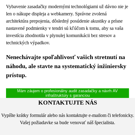
Vybavenie zasadačky modernými technológiami už dávno nie je
len o nákupe displeja a webkamery. Správne zvolená
architektúra prepojenia, dôsledný posúdenie akustiky a prísne
nastavené podmienky v tendri sú kľúčom k tomu, aby sa vaša
investícia zhodnotila v plynulej komunikácii bez stresov a
technických výpadkov.
Nenechávajte spoľahlivosť vašich stretnutí na
náhodu, ale stavte na systematický inžiniersky
prístup.
Mám záujem o profesionálny audit zasadačky a návrh AV
infraštruktúry s garanciou
KONTAKTUJTE NÁS
Vypíšte krátky formulár alebo nás kontaktujte e-mailom či telefonicky.
Vašej požiadavke sa bude venovať náš špecialista.