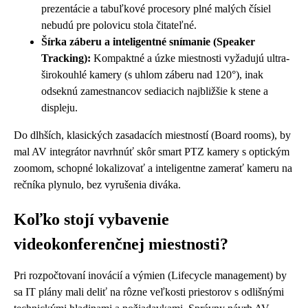
prezentácie a tabuľkové procesory plné malých čísiel
nebudú pre polovicu stola čitateľné.
Šírka záberu a inteligentné snímanie (Speaker
Tracking):
Kompaktné a úzke miestnosti vyžadujú ultra-
širokouhlé kamery (s uhlom záberu nad 120°), inak
odseknú zamestnancov sediacich najbližšie k stene a
displeju.
Do dlhších, klasických zasadacích miestností (Board rooms), by
mal AV integrátor navrhnúť skôr smart PTZ kamery s optickým
zoomom, schopné lokalizovať a inteligentne zamerať kameru na
rečníka plynulo, bez vyrušenia diváka.
Koľko stojí vybavenie
videokonferenčnej miestnosti?
Pri rozpočtovaní inovácií a výmien (Lifecycle management) by
sa IT plány mali deliť na rôzne veľkosti priestorov s odlišnými