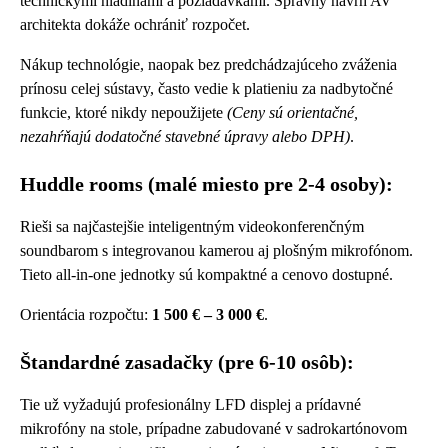
technickými hladinami a požiadavkami. Správny návrh AV
architekta dokáže ochrániť rozpočet.
Nákup technológie, naopak bez predchádzajúceho zváženia
prínosu celej sústavy, často vedie k platieniu za nadbytočné
funkcie, ktoré nikdy nepoužijete
(Ceny sú orientačné,
nezahŕňajú dodatočné stavebné úpravy alebo DPH)
.
Huddle rooms (malé miesto pre 2-4 osoby):
Rieši sa najčastejšie inteligentným videokonferenčným
soundbarom s integrovanou kamerou aj plošným mikrofónom.
Tieto all-in-one jednotky sú kompaktné a cenovo dostupné.
Orientácia rozpočtu:
1 500 € – 3 000 €
.
Štandardné zasadačky (pre 6-10 osôb):
Tie už vyžadujú profesionálny LFD displej a prídavné
mikrofóny na stole, prípadne zabudované v sadrokartónovom