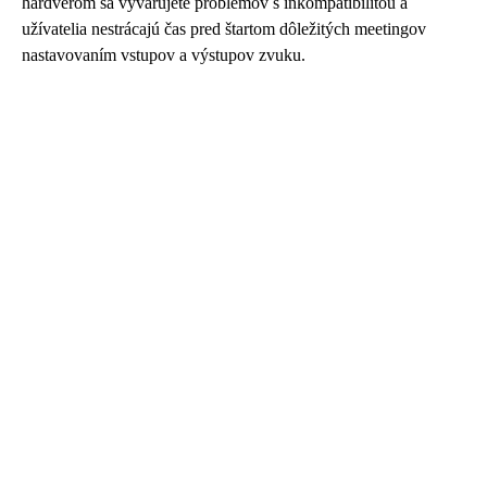
hardvérom sa vyvarujete problémov s inkompatibilitou a
užívatelia nestrácajú čas pred štartom dôležitých meetingov
nastavovaním vstupov a výstupov zvuku.