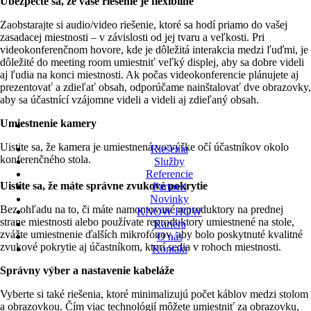
Ubezpečte sa, že vaše riešenie je flexibilné
Zaobstarajte si audio/video riešenie, ktoré sa hodí priamo do vašej
zasadacej miestnosti – v závislosti od jej tvaru a veľkosti. Pri
videokonferenčnom hovore, kde je dôležitá interakcia medzi ľuďmi, je
dôležité do meeting room umiestniť veľký displej, aby sa dobre videli
aj ľudia na konci miestnosti. Ak počas videokonferencie plánujete aj
prezentovať a zdieľať obsah, odporúčame nainštalovať dve obrazovky,
aby sa účastnící vzájomne videli a videli aj zdieľaný obsah.
Umiestnenie kamery
Uistite sa, že kamera je umiestnená vo výške očí účastníkov okolo
Riešenia
konferenčného stola.
Služby
Referencie
Uistite sa, že máte správne zvukové pokrytie
Partneri
Novinky
Bez ohľadu na to, či máte namontované reproduktory na prednej
KNOW-HOW
strane miestnosti alebo používate reproduktory umiestnené na stole,
Kariéra
zvážte umiestnenie ďalších mikrofónov, aby bolo poskytnuté kvalitné
O nás
zvukové pokrytie aj účastníkom, ktorí sedia v rohoch miestnosti.
Kontakt
Správny výber a nastavenie kabeláže
Vyberte si také riešenia, ktoré minimalizujú počet káblov medzi stolom
a obrazovkou. Čím viac technológií môžete umiestniť za obrazovku,