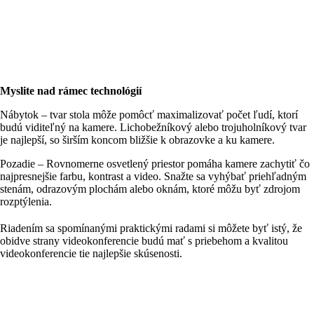
Myslite nad rámec technológií
Nábytok – tvar stola môže pomôcť maximalizovať počet ľudí, ktorí
budú viditeľný na kamere. Lichobežníkový alebo trojuholníkový tvar
je najlepší, so širším koncom bližšie k obrazovke a ku kamere.
Pozadie – Rovnomerne osvetlený priestor pomáha kamere zachytiť čo
najpresnejšie farbu, kontrast a video. Snažte sa vyhýbať priehľadným
stenám, odrazovým plochám alebo oknám, ktoré môžu byť zdrojom
rozptýlenia.
Riadením sa spomínanými praktickými radami si môžete byť istý, že
obidve strany videokonferencie budú mať s priebehom a kvalitou
videokonferencie tie najlepšie skúsenosti.