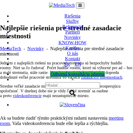
Skip
to
content
Riešenia
Služby
Najlepšie riešenia pre stredné zasadacie
Referencie
Partneri
miestnosti
Novinky
KNOW-HOW
Kariéra
MediaTech
-
Novinky
-
Najlepšie riešenia pre stredné zasadacie
O nás
miestnosti
Kontakt
Jedným z najlepších riešení na pracovné stretnutia sú bezpochyby huddle
SK
EN
roomy. Niet sa čo čudovať. Počet huddle rooms, ktoré sú výborné pre ad – hoc
a malé stretnutia, stále rastie. Netreba ale zabúdať na klasické, dopredu
Odborná konzultácia zdarma
dohodnuté veľké pracovné stretnutia vo väčších
zasadacích miestnostiach
.
×
Stredne veľké zasadacie miestnosti sú základom pre každú prosperujúcu
spoločnosť. V dnešnej dobe nie je vždy ľahké stretnúť sa osobne
a preto
videokonferencie
majú nezastupiteľné miesto.
Ak sa budete riadiť týmito praktickými radami nastavenia
meeting
room
, Vaša videokonferencia bude ešte lepšia a rýchlejšia.