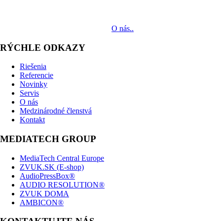
MediaTech je popredným systémovým integrátorom profesionálnych
audiovizuálnych technológií svetových výrobcov. Jeho poslaním je
prinášať klientom komplexné AV riešenia od návrhu projektu cez
dodávku zariadení až po realizáciu.
O nás..
RÝCHLE ODKAZY
Riešenia
Referencie
Novinky
Servis
O nás
Medzinárodné členstvá
Kontakt
MEDIATECH GROUP
MediaTech Central Europe
ZVUK.SK (E-shop)
AudioPressBox®
AUDIO RESOLUTION®
ZVUK DOMA
AMBICON®