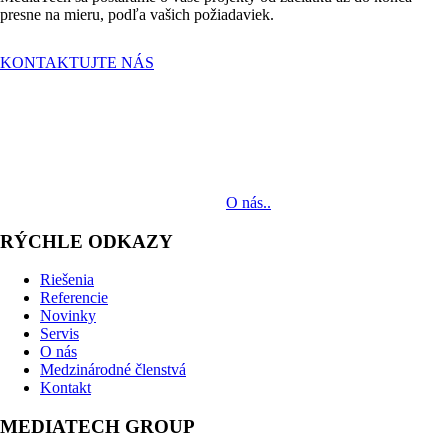
presne na mieru, podľa vašich požiadaviek.
KONTAKTUJTE NÁS
MediaTech je popredným systémovým integrátorom profesionálnych
audiovizuálnych technológií svetových výrobcov. Jeho poslaním je
prinášať klientom komplexné AV riešenia od návrhu projektu cez
dodávku zariadení až po realizáciu.
O nás..
RÝCHLE ODKAZY
Riešenia
Referencie
Novinky
Servis
O nás
Medzinárodné členstvá
Kontakt
MEDIATECH GROUP