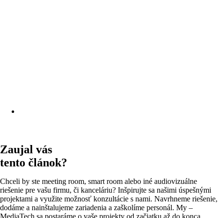
Zaujal vás
tento článok?
Chceli by ste meeting room, smart room alebo iné audiovizuálne
riešenie pre vašu firmu, či kanceláriu? Inšpirujte sa našimi úspešnými
projektami a využite možnosť konzultácie s nami. Navrhneme riešenie,
dodáme a nainštalujeme zariadenia a zaškolíme personál. My –
MediaTech sa postaráme o vaše projekty od začiatku až do konca