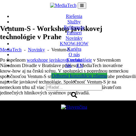
Skip
to
content
Riešenia
Služby
Ventum-S - Workshop javiskovej
Referencie
Partneri
technológie v Prahe
Novinky
KNOW-HOW
Kariéra
MediaTech
-
Novinky
-
Ventum-S
O nás
Po úspešnom
workshope javiskovej technológie
v Slovenskom
Kontakt
Národnom Divadle v Bratislave priniesol MediaTech inovatívne
SK
EN
know-how aj na českú scénu. V spolupráci s poprednou nemeckou
Odborná konzultácia zdarma
spoločnosťou Ventum-S sme v Stavovskom divadle v Prahe predstavili
×
najnovšie javiskové technológie. Spoločnosť Ventum-S je na
nemeckom trhu už viac ako 20 rokov popredným dodávateľom
jedinečných hliníkových systémov pre divadlá.