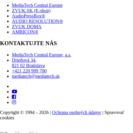
MediaTech Central Europe
ZVUK.SK (E-shop)
AudioPressBox®
AUDIO RESOLUTION®
ZVUK DOMA
AMBICON®
KONTAKTUJTE NÁS
MediaTech Central Europe, a.s.
Drieňová 34,
821 02 Bratislava
+421 220 999 700
mediatech@mediatech.sk
Copyright © 1994 – 2026 |
Ochrana osobných údajov
|
Spravovať
cookies