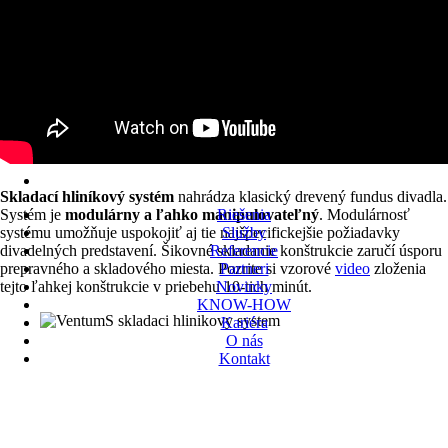
Skladací hliníkový systém
nahrádza klasický drevený fundus divadla.
Systém je
modulárny a ľahko manipulovateľný
. Modulárnosť
Riešenia
systému umožňuje uspokojiť aj tie najšpecifickejšie požiadavky
Služby
divadelných predstavení. Šikovné skladanie konštrukcie zaručí úsporu
Referencie
prepravného a skladového miesta. Pozrite si vzorové
video
zloženia
Partneri
tejto ľahkej konštrukcie v priebehu 10-tich minút.
Novinky
KNOW-HOW
Kariéra
O nás
Kontakt