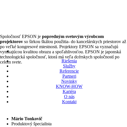
Spoločnosť EPSON je
popredným svetovým výrobcom
projektorov
so širkou škálou použitia- do kancelárskych priestorov až
po veľké kongresové miestnosti. Projektory EPSON sa vyznačujú
vynikajúcou kvalitou obrazu a spoľahlivosťou. EPSON je japonská
technologická spoločnosť, ktorá má veľa dcérskych spoločností po
Riešenia
celom svete.
Služby
Referencie
Partneri
Novinky
KNOW-HOW
Kariéra
O nás
Kontakt
Mário Tonkovič
Produktový špecialista