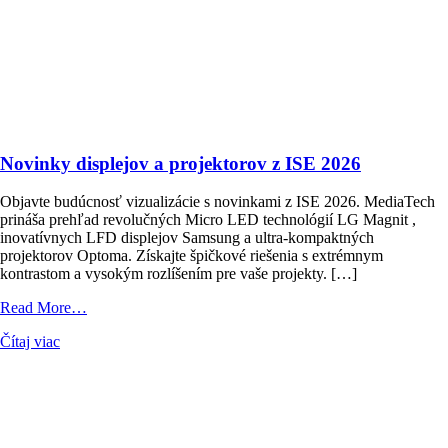
Novinky displejov a projektorov z ISE 2026
Objavte budúcnosť vizualizácie s novinkami z ISE 2026. MediaTech
prináša prehľad revolučných Micro LED technológií LG Magnit ,
inovatívnych LFD displejov Samsung a ultra-kompaktných
projektorov Optoma. Získajte špičkové riešenia s extrémnym
kontrastom a vysokým rozlíšením pre vaše projekty. […]
from
Read More…
Novinky
Čítaj viac
displejov
a projektorov
z ISE
2026