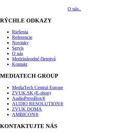
prinášať klientom komplexné AV riešenia od návrhu projektu cez
dodávku zariadení až po realizáciu.
O nás..
RÝCHLE ODKAZY
Riešenia
Referencie
Novinky
Servis
O nás
Medzinárodné členstvá
Kontakt
MEDIATECH GROUP
MediaTech Central Europe
ZVUK.SK (E-shop)
AudioPressBox®
AUDIO RESOLUTION®
ZVUK DOMA
AMBICON®
KONTAKTUJTE NÁS