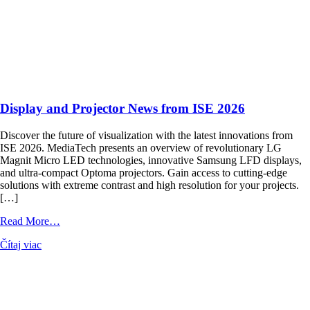
Display and Projector News from ISE 2026
Discover the future of visualization with the latest innovations from
ISE 2026. MediaTech presents an overview of revolutionary LG
Magnit Micro LED technologies, innovative Samsung LFD displays,
and ultra-compact Optoma projectors. Gain access to cutting-edge
solutions with extreme contrast and high resolution for your projects.
[…]
from
Read More…
Display
Čítaj viac
and
Projector
News
from
MediaTech je popredným systémovým integrátorom profesionálnych
ISE
audiovizuálnych technológií svetových výrobcov. Jeho poslaním je
2026