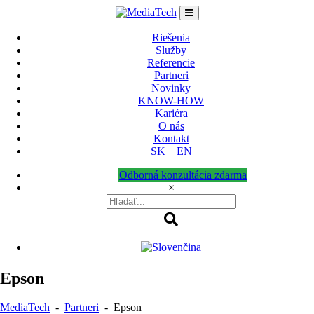
Skip
to
content
Riešenia
Služby
Referencie
Partneri
Novinky
KNOW-HOW
Kariéra
O nás
Kontakt
SK
EN
Odborná konzultácia zdarma
×
Epson
MediaTech
-
Partneri
-
Epson