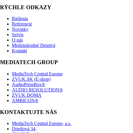
RÝCHLE ODKAZY
Riešenia
Referencie
Novinky
Servis
O nás
Medzinárodné členstvá
Kontakt
MEDIATECH GROUP
MediaTech Central Europe
ZVUK.SK (E-shop)
AudioPressBox®
AUDIO RESOLUTION®
ZVUK DOMA
AMBICON®
KONTAKTUJTE NÁS
MediaTech Central Europe, a.s.
Drieňová 34,