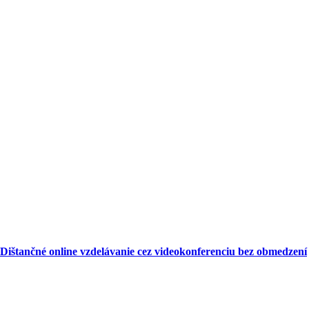
Dištančné online vzdelávanie cez videokonferenciu bez obmedzení