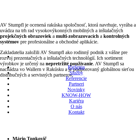
AV Stumpfl je ocenená rakúska spoločnosť, ktorá navrhuje, vyrába a
uvádza na trh rad vysokovýkonných mobilných a inštalačných
projekčných obrazoviek
a
multi-zobrazovacích
a
kontrolných
systémov
pre profesionálne a obchodné aplikácie.
Zakladatelia založili AV Stumpfl ako rodinný podnik z vášne pre
rozvoj prezentačných a inštalačných technológií. Ich
sortiment
výrobkov je určený na
nepretržité používanie
. AV Stumpfl sa
Riešenia
nachádza vo Wallern v Rakúsku a je podporovaný globálnou sieťou
Služby
distribučných a servisných partnerov.
Referencie
Partneri
Novinky
KNOW-HOW
Kariéra
O nás
Kontakt
Mário Tonkovič