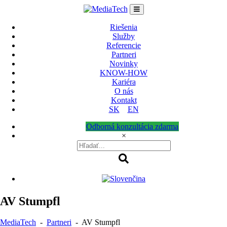
Skip
to
content
Riešenia
Služby
Referencie
Partneri
Novinky
KNOW-HOW
Kariéra
O nás
Kontakt
SK
EN
Odborná konzultácia zdarma
×
AV Stumpfl
MediaTech
-
Partneri
-
AV Stumpfl