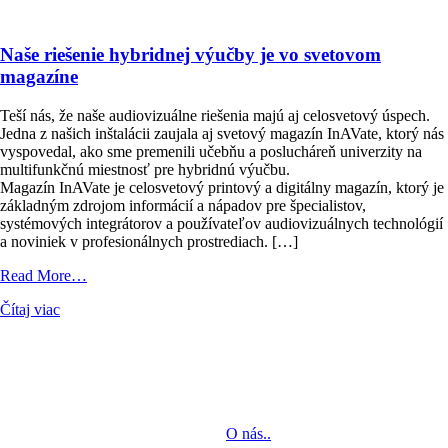
Naše riešenie hybridnej výučby je vo svetovom
magazíne
Teší nás, že naše audiovizuálne riešenia majú aj celosvetový úspech.
Jedna z našich inštalácii zaujala aj svetový magazín InAVate, ktorý nás
vyspovedal, ako sme premenili učebňu a poslucháreň univerzity na
multifunkčnú miestnosť pre hybridnú výučbu.
Magazín InAVate je celosvetový printový a digitálny magazín, ktorý je
základným zdrojom informácií a nápadov pre špecialistov,
systémových integrátorov a používateľov audiovizuálnych technológií
a noviniek v profesionálnych prostrediach. […]
from
Read More…
Naše
Čítaj viac
riešenie
hybridnej
výučby
je
MediaTech je popredným systémovým integrátorom profesionálnych
vo
audiovizuálnych technológií svetových výrobcov. Jeho poslaním je
svetovom
prinášať klientom komplexné AV riešenia od návrhu projektu cez
magazíne
dodávku zariadení až po realizáciu.
O nás..