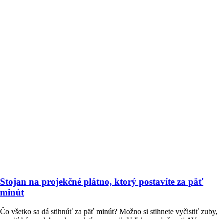
Stojan na projekčné plátno, ktorý postavíte za päť
minút
Čo všetko sa dá stihnúť za päť minút? Možno si stihnete vyčistiť zuby,