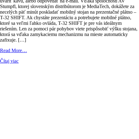
uvariť kávu, alebo odpovedať na e-mail. Vďaka spoločnosti AV
Stumpfl, ktorej slovenským distribútorom je MediaTech, dokážete za
necelých päť minút poskladať mobilný stojan na prezentačné plátno –
T-32 SHIFT. Ak chystáte prezentáciu a potrebujete mobilné plátno,
ktoré sa veľmi ľahko ovláda, T-32 SHIFT je pre vás ideálnym
riešením. Len za pomoci pár pohybov viete prispôsobiť výšku stojana,
ktorá sa vďaka zamykaciemu mechanizmu na mieste automaticky
zafixuje. […]
from
Read More…
Stojan
Čítaj viac
na
projekčné
plátno,
ktorý
postavíte
za
päť
minút