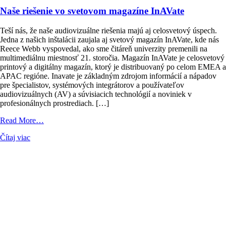
Naše riešenie vo svetovom magazíne InAVate
Teší nás, že naše audiovizuálne riešenia majú aj celosvetový úspech.
Jedna z našich inštalácii zaujala aj svetový magazín InAVate, kde nás
Reece Webb vyspovedal, ako sme čitáreň univerzity premenili na
multimediálnu miestnosť 21. storočia. Magazín InAVate je celosvetový
printový a digitálny magazín, ktorý je distribuovaný po celom EMEA a
APAC regióne. Inavate je základným zdrojom informácií a nápadov
pre špecialistov, systémových integrátorov a používateľov
audiovizuálnych (AV) a súvisiacich technológií a noviniek v
profesionálnych prostrediach. […]
from
Read More…
Naše
Čítaj viac
riešenie
vo
svetovom
magazíne
InAVate